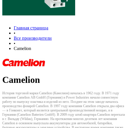
Главная страница
•
Все производители
•
Camelion
Camelion
История торговой марки Camelion (Камелион) началась в 1962 году. В 1971 году
компания Camelion АB GmbH (Германия) и Power Industries начали совместную
работу по выпуску пластика и изделий из него. Позднее на этом заводе началось
производство фонарей Camelion. В 1997 году компания Camelion открыла два офиса
— в Гонконге, который является центральной производственной мощью, и в
Германии (Camelion Batterien GmbH). В 2009 году штаб-квартира Camelion переехала
в г. Вильдау (Wildau), Германию. На протяжении многих десятков лет компания
Camelion в основном выпускала аккумуляторы для автомобилей, батарейки,
бытовые аккумуляторы и зарядные устройства. В настоящее время компания также