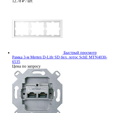
12.78 ₽
/ шт.
Быстрый просмотр
Рамка 3-м Merten D-Life SD бел. лотос SchE MTN4030-
6535
Цена по запросу