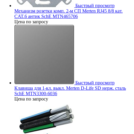
Быстрый просмотр
Механизм розетки комп. 2-м СП Merten RJ45 8/8 кат.
CAT.6 антик SchE MTN465706
Цена по запросу
Быстрый просмотр
Клавиша для 1-кл. выкл. Merten D-Life SD нерж. сталь
SchE MTN3300-6036
Цена по запросу