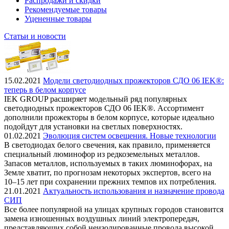
Распродажи и скидки
Рекомендуемые товары
Уцененные товары
Статьи и новости
15.02.2021
Модели светодиодных прожекторов СДО 06 IEK®:
теперь в белом корпусе
IEK GROUP расширяет модельный ряд популярных
светодиодных прожекторов СДО 06 IEK®. Ассортимент
дополнили прожекторы в белом корпусе, которые идеально
подойдут для установки на светлых поверхностях.
01.02.2021
Эволюция систем освещения. Новые технологии
В светодиодах белого свечения, как правило, применяется
специальный люминофор из редкоземельных металлов.
Запасов металлов, используемых в таких люминофорах, на
Земле хватит, по прогнозам некоторых экспертов, всего на
10–15 лет при сохранении прежних темпов их потребления.
21.01.2021
Актуальность использования и назначение провода
СИП
Все более популярной на улицах крупных городов становится
замена изношенных воздушных линий электропередач,
представляющих собой неизолированные провода высокой