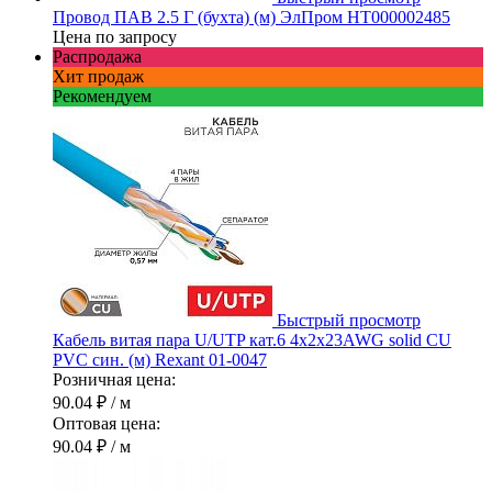
Провод ПАВ 2.5 Г (бухта) (м) ЭлПром НТ000002485
Цена по запросу
Распродажа
Хит продаж
Рекомендуем
Быстрый просмотр
Кабель витая пара U/UTP кат.6 4х2х23AWG solid CU
PVC син. (м) Rexant 01-0047
Розничная цена:
90.04 ₽
/ м
Оптовая цена:
90.04 ₽
/ м