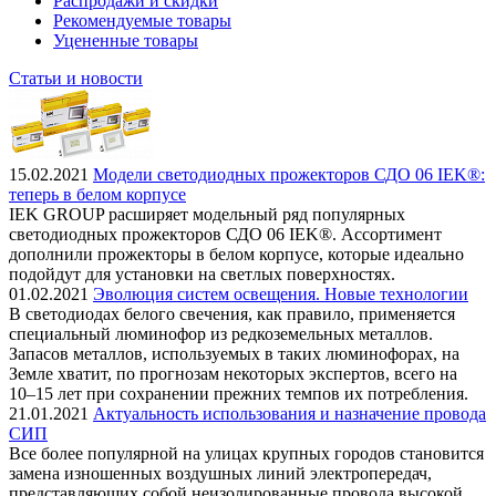
Распродажи и скидки
Рекомендуемые товары
Уцененные товары
Статьи и новости
15.02.2021
Модели светодиодных прожекторов СДО 06 IEK®:
теперь в белом корпусе
IEK GROUP расширяет модельный ряд популярных
светодиодных прожекторов СДО 06 IEK®. Ассортимент
дополнили прожекторы в белом корпусе, которые идеально
подойдут для установки на светлых поверхностях.
01.02.2021
Эволюция систем освещения. Новые технологии
В светодиодах белого свечения, как правило, применяется
специальный люминофор из редкоземельных металлов.
Запасов металлов, используемых в таких люминофорах, на
Земле хватит, по прогнозам некоторых экспертов, всего на
10–15 лет при сохранении прежних темпов их потребления.
21.01.2021
Актуальность использования и назначение провода
СИП
Все более популярной на улицах крупных городов становится
замена изношенных воздушных линий электропередач,
представляющих собой неизолированные провода высокой