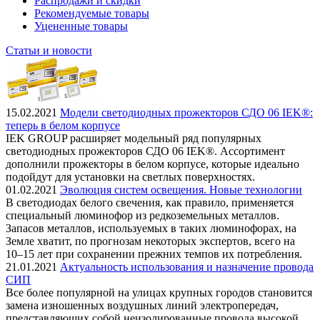
Распродажи и скидки
Рекомендуемые товары
Уцененные товары
Статьи и новости
15.02.2021
Модели светодиодных прожекторов СДО 06 IEK®:
теперь в белом корпусе
IEK GROUP расширяет модельный ряд популярных
светодиодных прожекторов СДО 06 IEK®. Ассортимент
дополнили прожекторы в белом корпусе, которые идеально
подойдут для установки на светлых поверхностях.
01.02.2021
Эволюция систем освещения. Новые технологии
В светодиодах белого свечения, как правило, применяется
специальный люминофор из редкоземельных металлов.
Запасов металлов, используемых в таких люминофорах, на
Земле хватит, по прогнозам некоторых экспертов, всего на
10–15 лет при сохранении прежних темпов их потребления.
21.01.2021
Актуальность использования и назначение провода
СИП
Все более популярной на улицах крупных городов становится
замена изношенных воздушных линий электропередач,
представляющих собой неизолированные провода высокой