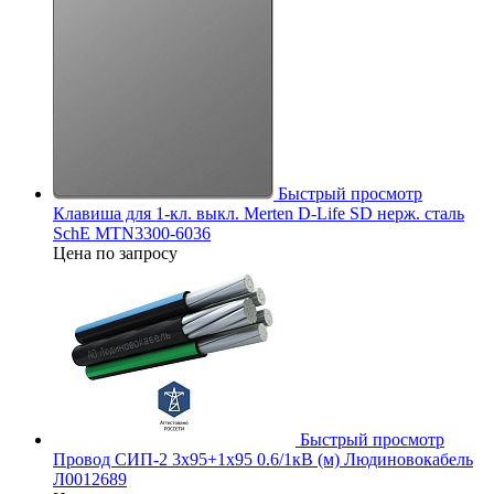
Быстрый просмотр
Клавиша для 1-кл. выкл. Merten D-Life SD нерж. сталь
SchE MTN3300-6036
Цена по запросу
Быстрый просмотр
Провод СИП-2 3х95+1х95 0.6/1кВ (м) Людиновокабель
Л0012689