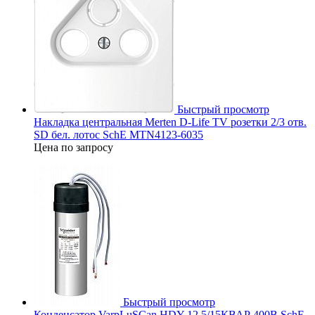
Быстрый просмотр
Накладка центральная Merten D-Life TV розетки 2/3 отв.
SD бел. лотос SchE MTN4123-6035
Цена по запросу
Быстрый просмотр
Конденсатор VarpLuSCan HDY 12.5/15КВАР 400В SchE