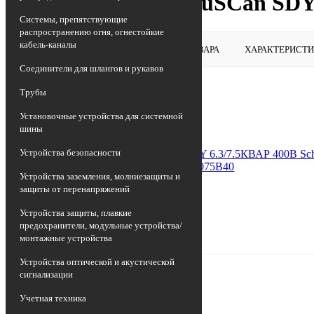
Конденсатор VarpLuSCan SDY
Системы, препятствующие
распространению огня, огнестойкие
кабель-каналы
ВЕРНУТЬСЯ В РАЗДЕЛ
ОБЗОР ТОВАРА
ХАРАКТЕРИСТ
Соединители для шлангов и рукавов
Трубы
Установочные устройства для системной
шины
Устройства безопасности
Устройства заземления, молниезащиты и
защиты от перенапряжений
Устройства защиты, плавкие
предохранители, модульные устройства/
монтажные устройства
Устройства оптической и акустической
сигнализации
Учетная техника
Прочие