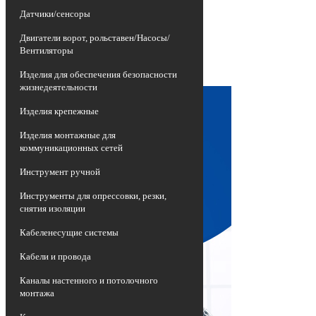
изношенных воздушных линий
Датчики/сенсоры
электропередач, представляющих собой
неизолированные провода высокой
Двигатели ворот, рольставен/Насосы/
опасности, на более эффективные и
Вентиляторы
долговечные приспособления -
самонесущие изолированные провода
Изделия для обеспечения безопасности
СИП.
жизнедеятельности
Изделия крепежные
Изделия монтажные для
коммуникационных сетей
Инструмент ручной
Инструменты для опрессовки, резки,
снятия изоляции
Кабеленесущие системы
Кабели и провода
Каналы настенного и потолочного
монтажа