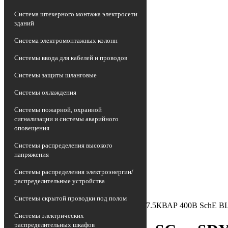
Система штекерного монтажа электросети
зданий
Система электромонтажных колонн
Системы ввода для кабелей и проводов
Системы защиты шланговые
Системы охлаждения
Системы пожарной, охранной
сигнализации и системы аварийного
оповещения
Главная страница
•
Системы распределения высокого
Каталог
напряжения
•
Аппаратура пускорегулирующая
Системы распределения электроэнергии/
•
распределительные устройства
Конденсатор
•
Системы скрытой проводки под полом
Конденсатор VarpLuSCan SDY 6.3/7.5КВАР 400В SchE 
Системы электрических
распределительных шкафов