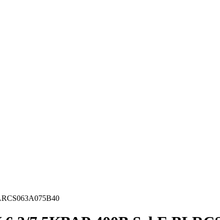
BLRCS063A075B40