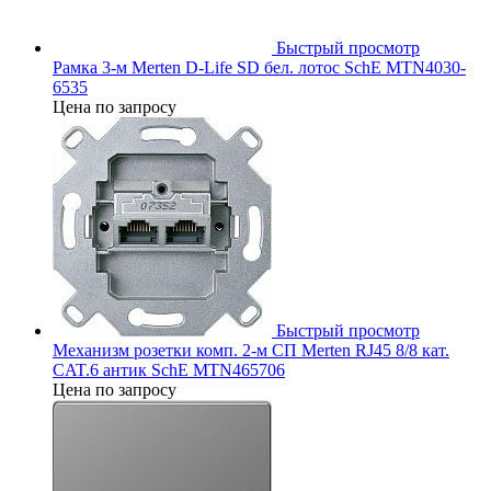
Быстрый просмотр
Рамка 3-м Merten D-Life SD бел. лотос SchE MTN4030-
6535
Цена по запросу
Быстрый просмотр
Механизм розетки комп. 2-м СП Merten RJ45 8/8 кат.
CAT.6 антик SchE MTN465706
Цена по запросу