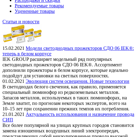
Распродажи и скидки
Рекомендуемые товары
Уцененные товары
Статьи и новости
15.02.2021
Модели светодиодных прожекторов СДО 06 IEK®:
теперь в белом корпусе
IEK GROUP расширяет модельный ряд популярных
светодиодных прожекторов СДО 06 IEK®. Ассортимент
дополнили прожекторы в белом корпусе, которые идеально
подойдут для установки на светлых поверхностях.
01.02.2021
Эволюция систем освещения. Новые технологии
В светодиодах белого свечения, как правило, применяется
специальный люминофор из редкоземельных металлов.
Запасов металлов, используемых в таких люминофорах, на
Земле хватит, по прогнозам некоторых экспертов, всего на
10–15 лет при сохранении прежних темпов их потребления.
21.01.2021
Актуальность использования и назначение провода
СИП
Все более популярной на улицах крупных городов становится
замена изношенных воздушных линий электропередач,
представляющих собой неизолированные провода высокой