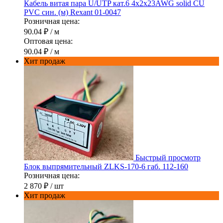
Кабель витая пара U/UTP кат.6 4х2х23AWG solid CU
PVC син. (м) Rexant 01-0047
Розничная цена:
90.04 ₽
/ м
Оптовая цена:
90.04 ₽
/ м
Хит продаж
Быстрый просмотр
Блок выпрямительный ZLKS-170-6 габ. 112-160
Розничная цена:
2 870 ₽
/ шт
Хит продаж