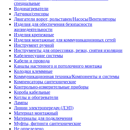
специальные
Водонагреватели
Датчики/сенсоры
Двигатели ворот, рольставен/Насосы/Вентиляторы
Изделия для обеспечения безопасности
жизнедеятельности
Изделия крепежные
Изделия монтажные для коммуникационных сетей
Инструмент ручной
Инструменты для опрессовки, резки, снятия изоляции
Кабеленесущие системы
Кабели и провода
Каналы настенного и потолочного монтажа
Колодки клеммные
Коммуникационная техника/Компоненты и системы
Компенсаторы сантехнические
Контрольно-измерительные приборы
Короба кабельные
Котлы и обогреватели
Лампы
Линии электропередач (ЛЭП)
Материал монтажный
Материалы для подключения
Муфты, фитинги сантехнические
Не определено