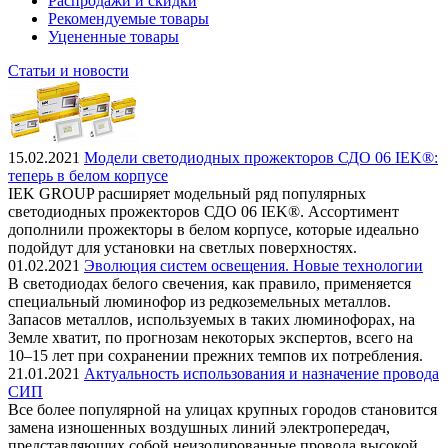
Распродажи и скидки
Рекомендуемые товары
Уцененные товары
Статьи и новости
15.02.2021
Модели светодиодных прожекторов СДО 06 IEK®:
теперь в белом корпусе
IEK GROUP расширяет модельный ряд популярных
светодиодных прожекторов СДО 06 IEK®. Ассортимент
дополнили прожекторы в белом корпусе, которые идеально
подойдут для установки на светлых поверхностях.
01.02.2021
Эволюция систем освещения. Новые технологии
В светодиодах белого свечения, как правило, применяется
специальный люминофор из редкоземельных металлов.
Запасов металлов, используемых в таких люминофорах, на
Земле хватит, по прогнозам некоторых экспертов, всего на
10–15 лет при сохранении прежних темпов их потребления.
21.01.2021
Актуальность использования и назначение провода
СИП
Все более популярной на улицах крупных городов становится
замена изношенных воздушных линий электропередач,
представляющих собой неизолированные провода высокой