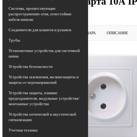
Розетка 2-м СП Кварта 10А I
Системы, препятствующие
10-DM
распространению огня, огнестойкие
кабель-каналы
Соединители для шлангов и рукавов
ВЕРНУТЬСЯ В РАЗДЕЛ
ОБЗОР ТОВАРА
ОПИСАНИЕ
Трубы
Установочные устройства для системной
шины
Устройства безопасности
Устройства заземления, молниезащиты и
защиты от перенапряжений
Устройства защиты, плавкие
предохранители, модульные устройства/
монтажные устройства
Устройства оптической и акустической
сигнализации
Учетная техника