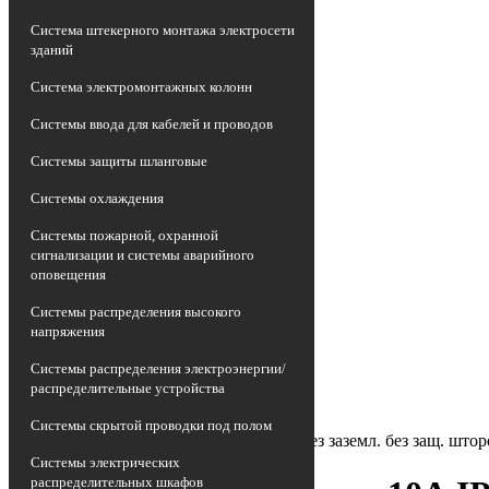
Система штекерного монтажа электросети
зданий
Система электромонтажных колонн
Системы ввода для кабелей и проводов
Системы защиты шланговые
Системы охлаждения
Системы пожарной, охранной
сигнализации и системы аварийного
оповещения
Главная страница
•
Системы распределения высокого
Каталог
напряжения
•
Электроустановочные изделия
Системы распределения электроэнергии/
•
распределительные устройства
Розетка силовая (штепсельная)
•
Системы скрытой проводки под полом
Розетка 2-м СП Кварта 10А IP20 без заземл. без защ. 
Системы электрических
распределительных шкафов