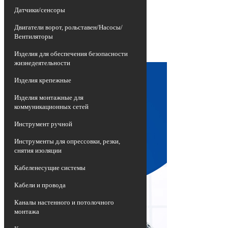
изношенных воздушных линий
Датчики/сенсоры
электропередач, представляющих собой
неизолированные провода высокой
Двигатели ворот, рольставен/Насосы/
опасности, на более эффективные и
Вентиляторы
долговечные приспособления -
самонесущие изолированные провода
Изделия для обеспечения безопасности
СИП.
жизнедеятельности
Изделия крепежные
Изделия монтажные для
коммуникационных сетей
Инструмент ручной
Инструменты для опрессовки, резки,
снятия изоляции
Кабеленесущие системы
Кабели и провода
Каналы настенного и потолочного
монтажа