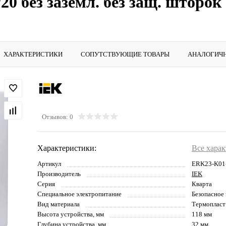
P20 без заземл. без защ. штор
ХАРАКТЕРИСТИКИ
СОПУТСТВУЮЩИЕ ТОВАРЫ
АНАЛОГИЧ
Отзывов: 0
Характеристики:
Все хара
Артикул
ERK23-K01
Производитель
IEK
Серия
Кварта
Cпециальное электропитание
Безопасное
Вид материала
Термопласт
Высота устройства, мм
118 мм
Глубина устройства, мм
32 мм