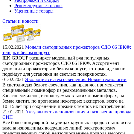
Распродажи и скидки
Рекомендуемые товары
Уцененные товары
Статьи и новости
15.02.2021
Модели светодиодных прожекторов СДО 06 IEK®:
теперь в белом корпусе
IEK GROUP расширяет модельный ряд популярных
светодиодных прожекторов СДО 06 IEK®. Ассортимент
дополнили прожекторы в белом корпусе, которые идеально
подойдут для установки на светлых поверхностях.
01.02.2021
Эволюция систем освещения. Новые технологии
В светодиодах белого свечения, как правило, применяется
специальный люминофор из редкоземельных металлов.
Запасов металлов, используемых в таких люминофорах, на
Земле хватит, по прогнозам некоторых экспертов, всего на
10–15 лет при сохранении прежних темпов их потребления.
21.01.2021
Актуальность использования и назначение провода
СИП
Все более популярной на улицах крупных городов становится
замена изношенных воздушных линий электропередач,
представляющих собой неизолированные провода высокой