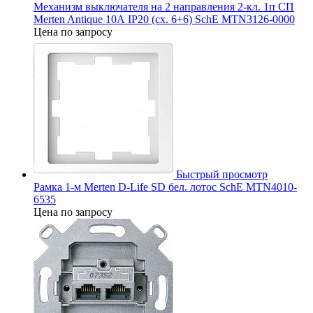
Механизм выключателя на 2 направления 2-кл. 1п СП
Merten Antique 10А IP20 (сх. 6+6) SchE MTN3126-0000
Цена по запросу
Быстрый просмотр
Рамка 1-м Merten D-Life SD бел. лотос SchE MTN4010-
6535
Цена по запросу