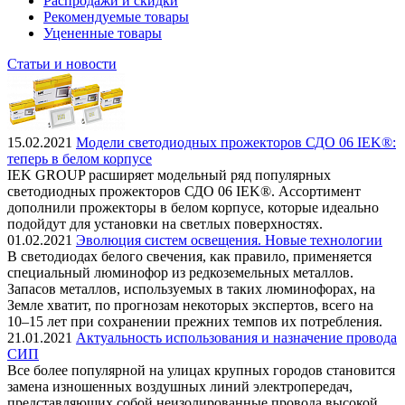
Распродажи и скидки
Рекомендуемые товары
Уцененные товары
Статьи и новости
15.02.2021
Модели светодиодных прожекторов СДО 06 IEK®:
теперь в белом корпусе
IEK GROUP расширяет модельный ряд популярных
светодиодных прожекторов СДО 06 IEK®. Ассортимент
дополнили прожекторы в белом корпусе, которые идеально
подойдут для установки на светлых поверхностях.
01.02.2021
Эволюция систем освещения. Новые технологии
В светодиодах белого свечения, как правило, применяется
специальный люминофор из редкоземельных металлов.
Запасов металлов, используемых в таких люминофорах, на
Земле хватит, по прогнозам некоторых экспертов, всего на
10–15 лет при сохранении прежних темпов их потребления.
21.01.2021
Актуальность использования и назначение провода
СИП
Все более популярной на улицах крупных городов становится
замена изношенных воздушных линий электропередач,
представляющих собой неизолированные провода высокой