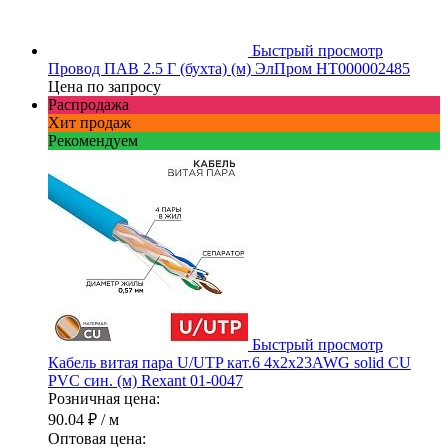
Быстрый просмотр
Провод ПАВ 2.5 Г (бухта) (м) ЭлПром НТ000002485
Цена по запросу
Распродажа
Хит продаж
Рекомендуем
Быстрый просмотр
Кабель витая пара U/UTP кат.6 4х2х23AWG solid CU
PVC син. (м) Rexant 01-0047
Розничная цена:
90.04 ₽
/ м
Оптовая цена: