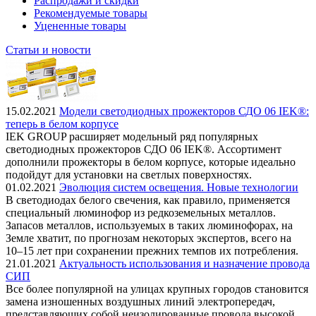
Распродажи и скидки
Рекомендуемые товары
Уцененные товары
Статьи и новости
15.02.2021
Модели светодиодных прожекторов СДО 06 IEK®:
теперь в белом корпусе
IEK GROUP расширяет модельный ряд популярных
светодиодных прожекторов СДО 06 IEK®. Ассортимент
дополнили прожекторы в белом корпусе, которые идеально
подойдут для установки на светлых поверхностях.
01.02.2021
Эволюция систем освещения. Новые технологии
В светодиодах белого свечения, как правило, применяется
специальный люминофор из редкоземельных металлов.
Запасов металлов, используемых в таких люминофорах, на
Земле хватит, по прогнозам некоторых экспертов, всего на
10–15 лет при сохранении прежних темпов их потребления.
21.01.2021
Актуальность использования и назначение провода
СИП
Все более популярной на улицах крупных городов становится
замена изношенных воздушных линий электропередач,
представляющих собой неизолированные провода высокой