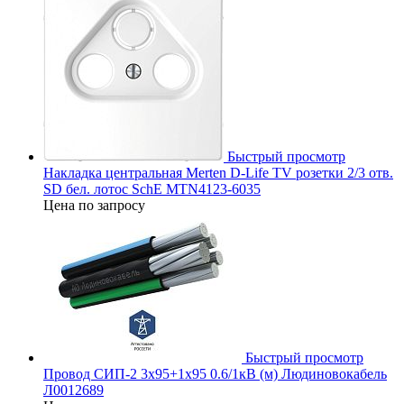
Быстрый просмотр
Накладка центральная Merten D-Life TV розетки 2/3 отв.
SD бел. лотос SchE MTN4123-6035
Цена по запросу
Быстрый просмотр
Провод СИП-2 3х95+1х95 0.6/1кВ (м) Людиновокабель
Л0012689