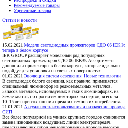
Распродажи и скидки
Рекомендуемые товары
Уцененные товары
Статьи и новости
15.02.2021
Модели светодиодных прожекторов СДО 06 IEK®:
теперь в белом корпусе
IEK GROUP расширяет модельный ряд популярных
светодиодных прожекторов СДО 06 IEK®. Ассортимент
дополнили прожекторы в белом корпусе, которые идеально
подойдут для установки на светлых поверхностях.
01.02.2021
Эволюция систем освещения. Новые технологии
В светодиодах белого свечения, как правило, применяется
специальный люминофор из редкоземельных металлов.
Запасов металлов, используемых в таких люминофорах, на
Земле хватит, по прогнозам некоторых экспертов, всего на
10–15 лет при сохранении прежних темпов их потребления.
21.01.2021
Актуальность использования и назначение провода
СИП
Все более популярной на улицах крупных городов становится
замена изношенных воздушных линий электропередач,
представляющих собой неизолированные провода высокой