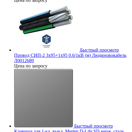
Цена по запросу
Быстрый просмотр
Провод СИП-2 3х95+1х95 0.6/1кВ (м) Людиновокабель
Л0012689
Цена по запросу
Быстрый просмотр
Клавиша для 1-кл. выкл. Merten D-Life SD нерж. сталь