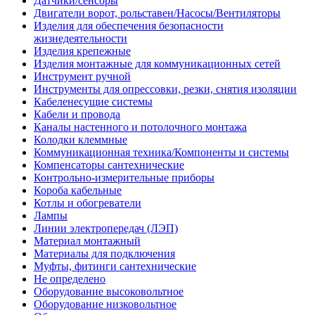
Датчики/сенсоры
Двигатели ворот, рольставен/Насосы/Вентиляторы
Изделия для обеспечения безопасности
жизнедеятельности
Изделия крепежные
Изделия монтажные для коммуникационных сетей
Инструмент ручной
Инструменты для опрессовки, резки, снятия изоляции
Кабеленесущие системы
Кабели и провода
Каналы настенного и потолочного монтажа
Колодки клеммные
Коммуникационная техника/Компоненты и системы
Компенсаторы сантехнические
Контрольно-измерительные приборы
Короба кабельные
Котлы и обогреватели
Лампы
Линии электропередач (ЛЭП)
Материал монтажный
Материалы для подключения
Муфты, фитинги сантехнические
Не определено
Оборудование высоковольтное
Оборудование низковольтное