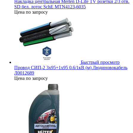
Накладка центральная Merten D-Life TV розетки 2/3 отв.
SD бел. лотос SchE MTN4123-6035
Цена по запросу
Быстрый просмотр
Провод СИП-2 3х95+1х95 0.6/1кВ (м) Людиновокабель
Л0012689
Цена по запросу