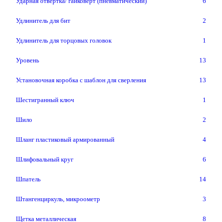
Ударная отвертка/ гайковерт (пневматический)
6
Удлинитель для бит
2
Удлинитель для торцовых головок
1
Уровень
13
Установочная коробка с шаблон для сверления
13
Шестигранный ключ
1
Шило
2
Шланг пластиковый армированный
4
Шлифовальный круг
6
Шпатель
14
Штангенциркуль, микроометр
3
Щетка металлическая
8