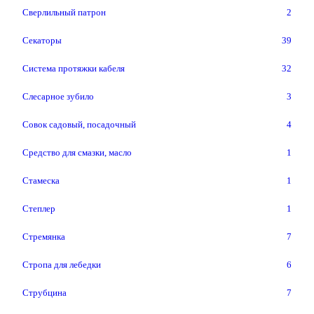
Сверлильный патрон
2
Секаторы
39
Система протяжки кабеля
32
Слесарное зубило
3
Совок садовый, посадочный
4
Средство для смазки, масло
1
Стамеска
1
Степлер
1
Стремянка
7
Стропа для лебедки
6
Струбцина
7