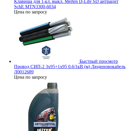
Клавиша для 1-кл. выкл. Merten D-Life SD антрацит
SchE MTN3300-6034
Цена по запросу
Быстрый просмотр
Провод СИП-2 3х95+1х95 0.6/1кВ (м) Людиновокабель
Л0012689
Цена по запросу