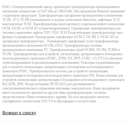
ООО «Электротехнический завод» производит трансформаторы промышленного
назначения мощностью от 0,02 кВа до 100,0 кВа. Мы предлагаем Вашему вниманию
следующую продукцию: Трансформаторы трехфазные промышленного назначения
ТСЗИ, ТСЗ, ТСЗМ (алюминиевое и медное исполнение обмоток), лифтовые ТСЛ,
многоцелевые ТСМ. Трансформаторы многоцелевого и промышленного назначения
ОСМ, ОСМ1 и ОСМ (Г) (герметизированные). Однофазные трансформаторы для
системы управления лифтов ТЛУ, ТОЛ, ТСН Разделительные трансформаторы трех
фазные и однофазные Тороидальные однофазные ОСМ Т, ОСЗМ Т, ОСМ Т(Г) и
трехфазные трансформаторы . Понижающие однофазные сухие трансформаторы
промышленного назначения ОСОВ, ОСО. Трансформаторы силовые
промышленного назначения ТС. Трансформаторы серий ОСВМ, ОСЗМ, ТСВМ и
ТСЗМ. Трансформаторы для устройств сигнализации, централизации и блокировки
железнодорожного транспорта ПОБС, ПТМ, ПТ, ПРТ, СОБС, СТ, РТЭ (в обычном,
герметизированном и противопожарном исполнении). Реакторы ограничивающие
для устройств сигнализации, централизации и блокировки железнодорожного
транспорта РОБС. Преобразователи частоты для устройств сигнализации,
централизации и блокировки железнодорожного транспорта ПЧ. Блоки питания для
устройств сигнализации, централизации и блокировки железнодорожного транспорта
БП, БПК, БРК. Воздухосборник ВУПЗ-05Э для дистанционного
электропневматического управления вагонным замедлителем. Наше предприятие
имеет возможность произвести другие типы трансформаторов, согласно
представленного Вами технического задания. На всю продукцию имеются
сертификаты соответствия ГОСТ Р и Декларация о соответствии.
Возврат к списку