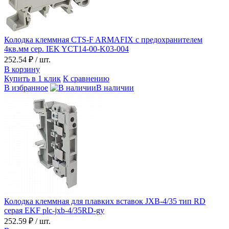
Колодка клеммная CTS-F ARMAFIX с предохранителем
4кв.мм сер. IEK YCT14-00-K03-004
252.54 ₽
/ шт.
В корзину
Купить в 1 клик
К сравнению
В избранное
В наличии
Колодка клеммная для плавких вставок JXB-4/35 тип RD
серая EKF plc-jxb-4/35RD-gy
252.59 ₽
/ шт.