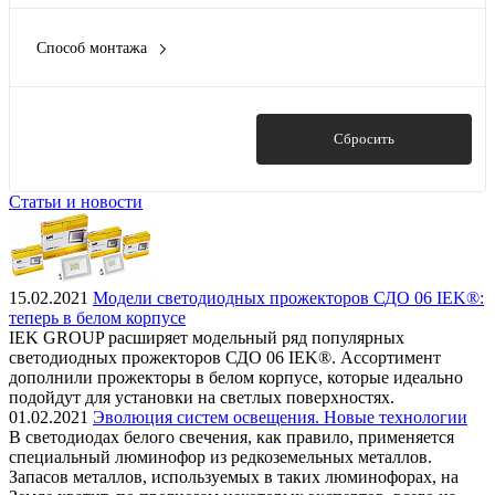
57 мм
(2)
30 В
(3)
57.8 мм
(5)
Способ монтажа
48 В
(1)
Показать ещё 8
DIN-рейка 35 мм
(20)
230 В
(1)
DIN-рейка/G-рейка
(6)
250 В
(6)
Показать
Сбросить
Показать ещё 4
Статьи и новости
15.02.2021
Модели светодиодных прожекторов СДО 06 IEK®:
теперь в белом корпусе
IEK GROUP расширяет модельный ряд популярных
светодиодных прожекторов СДО 06 IEK®. Ассортимент
дополнили прожекторы в белом корпусе, которые идеально
подойдут для установки на светлых поверхностях.
01.02.2021
Эволюция систем освещения. Новые технологии
В светодиодах белого свечения, как правило, применяется
специальный люминофор из редкоземельных металлов.
Запасов металлов, используемых в таких люминофорах, на