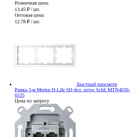
Розничная цена:
13.45 ₽
/ шт.
Оптовая цена:
12.78 ₽
/ шт.
Быстрый просмотр
Рамка 3-м Merten D-Life SD бел. лотос SchE MTN4030-
6535
Цена по запросу