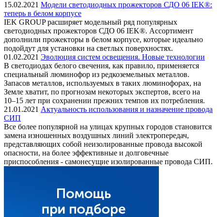
15.02.2021
Модели светодиодных прожекторов СДО 06 IEK®:
теперь в белом корпусе
IEK GROUP расширяет модельный ряд популярных
светодиодных прожекторов СДО 06 IEK®. Ассортимент
дополнили прожекторы в белом корпусе, которые идеально
подойдут для установки на светлых поверхностях.
01.02.2021
Эволюция систем освещения. Новые технологии
В светодиодах белого свечения, как правило, применяется
специальный люминофор из редкоземельных металлов.
Запасов металлов, используемых в таких люминофорах, на
Земле хватит, по прогнозам некоторых экспертов, всего на
10–15 лет при сохранении прежних темпов их потребления.
21.01.2021
Актуальность использования и назначение провода
СИП
Все более популярной на улицах крупных городов становится
замена изношенных воздушных линий электропередач,
представляющих собой неизолированные провода высокой
опасности, на более эффективные и долговечные
приспособления - самонесущие изолированные провода СИП.