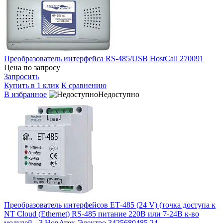
Преобразователь интерфейса RS-485/USB HostCall 270091
Цена по запросу
Запросить
Купить в 1 клик
К сравнению
В избранное
Недоступно
Преобразователь интерфейсов ЕТ-485 (24 V) (точка доступа к
NT Cloud (Ethernet) RS-485 питание 220В или 7-24В к-во
модулей - 3 НовАтек-Электро 3425680485 24