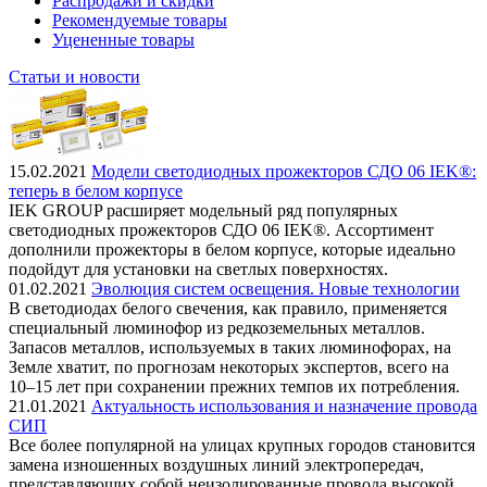
Распродажи и скидки
Рекомендуемые товары
Уцененные товары
Статьи и новости
15.02.2021
Модели светодиодных прожекторов СДО 06 IEK®:
теперь в белом корпусе
IEK GROUP расширяет модельный ряд популярных
светодиодных прожекторов СДО 06 IEK®. Ассортимент
дополнили прожекторы в белом корпусе, которые идеально
подойдут для установки на светлых поверхностях.
01.02.2021
Эволюция систем освещения. Новые технологии
В светодиодах белого свечения, как правило, применяется
специальный люминофор из редкоземельных металлов.
Запасов металлов, используемых в таких люминофорах, на
Земле хватит, по прогнозам некоторых экспертов, всего на
10–15 лет при сохранении прежних темпов их потребления.
21.01.2021
Актуальность использования и назначение провода
СИП
Все более популярной на улицах крупных городов становится
замена изношенных воздушных линий электропередач,
представляющих собой неизолированные провода высокой