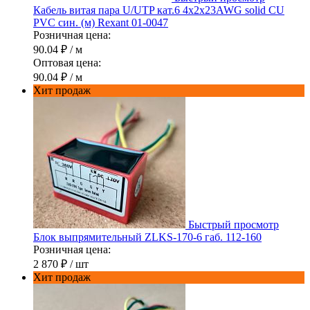
Кабель витая пара U/UTP кат.6 4х2х23AWG solid CU
PVC син. (м) Rexant 01-0047
Розничная цена:
90.04 ₽
/ м
Оптовая цена:
90.04 ₽
/ м
Хит продаж
Быстрый просмотр
Блок выпрямительный ZLKS-170-6 габ. 112-160
Розничная цена:
2 870 ₽
/ шт
Хит продаж