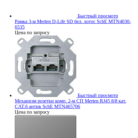
Быстрый просмотр
Рамка 3-м Merten D-Life SD бел. лотос SchE MTN4030-
6535
Цена по запросу
Быстрый просмотр
Механизм розетки комп. 2-м СП Merten RJ45 8/8 кат.
CAT.6 антик SchE MTN465706
Цена по запросу