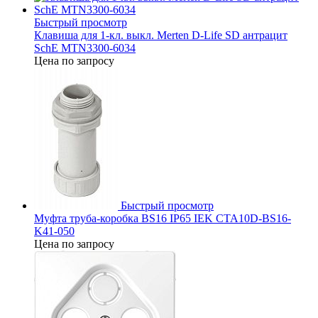
Быстрый просмотр
Клавиша для 1-кл. выкл. Merten D-Life SD антрацит
SchE MTN3300-6034
Цена по запросу
Быстрый просмотр
Муфта труба-коробка BS16 IP65 IEK CTA10D-BS16-
K41-050
Цена по запросу