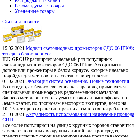
Распродажи и скидки
Рекомендуемые товары
Уцененные товары
Статьи и новости
15.02.2021
Модели светодиодных прожекторов СДО 06 IEK®:
теперь в белом корпусе
IEK GROUP расширяет модельный ряд популярных
светодиодных прожекторов СДО 06 IEK®. Ассортимент
дополнили прожекторы в белом корпусе, которые идеально
подойдут для установки на светлых поверхностях.
01.02.2021
Эволюция систем освещения. Новые технологии
В светодиодах белого свечения, как правило, применяется
специальный люминофор из редкоземельных металлов.
Запасов металлов, используемых в таких люминофорах, на
Земле хватит, по прогнозам некоторых экспертов, всего на
10–15 лет при сохранении прежних темпов их потребления.
21.01.2021
Актуальность использования и назначение провода
СИП
Все более популярной на улицах крупных городов становится
замена изношенных воздушных линий электропередач,
представляющих собой неизолированные провода высокой