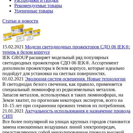
Распродажи и скидки
Рекомендуемые товары
Уцененные товары
Статьи и новости
15.02.2021
Модели светодиодных прожекторов СДО 06 IEK®:
теперь в белом корпусе
IEK GROUP расширяет модельный ряд популярных
светодиодных прожекторов СДО 06 IEK®. Ассортимент
дополнили прожекторы в белом корпусе, которые идеально
подойдут для установки на светлых поверхностях.
01.02.2021
Эволюция систем освещения. Новые технологии
В светодиодах белого свечения, как правило, применяется
специальный люминофор из редкоземельных металлов.
Запасов металлов, используемых в таких люминофорах, на
Земле хватит, по прогнозам некоторых экспертов, всего на
10–15 лет при сохранении прежних темпов их потребления.
21.01.2021
Актуальность использования и назначение провода
СИП
Все более популярной на улицах крупных городов становится
замена изношенных воздушных линий электропередач,
представляющих собой неизолированные провода высокой