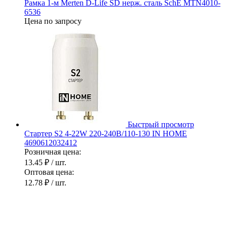
Рамка 1-м Merten D-Life SD нерж. сталь SchE MTN4010-
6536
Цена по запросу
Быстрый просмотр
Стартер S2 4-22W 220-240В/110-130 IN HOME
4690612032412
Розничная цена:
13.45 ₽
/ шт.
Оптовая цена:
12.78 ₽
/ шт.