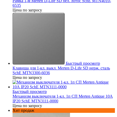
Рамка 1-м Merten D-Life SD бел. лотос SchE MTN4010-
6535
Цена по запросу
Быстрый просмотр
Клавиша для 1-кл. выкл. Merten D-Life SD нерж. сталь
SchE MTN3300-6036
Цена по запросу
Быстрый просмотр
Механизм выключателя 1-кл. 1п СП Merten Antique 10А
IP20 SchE MTN3111-0000
Цена по запросу
Хит продаж