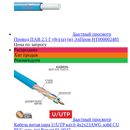
Быстрый просмотр
Провод ПАВ 2.5 Г (бухта) (м) ЭлПром НТ000002485
Цена по запросу
Распродажа
Хит продаж
Рекомендуем
Быстрый просмотр
Кабель витая пара U/UTP кат.6 4х2х23AWG solid CU
PVC син. (м) Rexant 01-0047