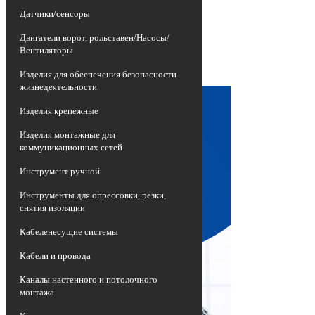
изношенных воздушных линий
Датчики/сенсоры
электропередач, представляющих собой
неизолированные провода высокой
Двигатели ворот, рольставен/Насосы/
опасности, на более эффективные и
Вентиляторы
долговечные приспособления -
самонесущие изолированные провода
Изделия для обеспечения безопасности
СИП.
жизнедеятельности
Изделия крепежные
Изделия монтажные для
коммуникационных сетей
Инструмент ручной
Инструменты для опрессовки, резки,
снятия изоляции
Кабеленесущие системы
Кабели и провода
Каналы настенного и потолочного
монтажа