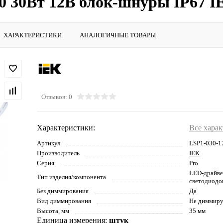
30Вт 12В блок-шнуры IP67 IE
ХАРАКТЕРИСТИКИ
АНАЛОГИЧНЫЕ ТОВАРЫ
Отзывов: 0
Характеристики:
Все хара
Артикул
LSP1-030-1
Производитель
IEK
Серия
Pro
LED-драйвер
Тип изделия/компонента
светодиодо
Без диммирования
Да
Вид диммирования
Не диммир
Высота, мм
35 мм
Единица измерения:
штук