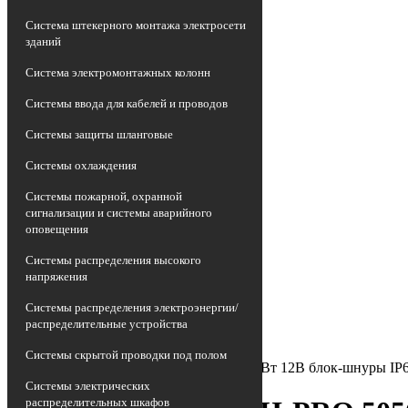
Система штекерного монтажа электросети
зданий
Система электромонтажных колонн
Системы ввода для кабелей и проводов
Системы защиты шланговые
Системы охлаждения
Системы пожарной, охранной
сигнализации и системы аварийного
оповещения
Главная страница
•
Системы распределения высокого
Каталог
напряжения
•
Аппаратура пускорегулирующая
Системы распределения электроэнергии/
•
распределительные устройства
Драйвер светодиодный
•
Системы скрытой проводки под полом
Драйвер LED ИПСН-PRO 5050 30Вт 12В блок-шнуры IP6
Системы электрических
распределительных шкафов