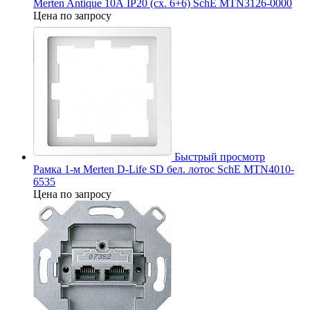
Merten Antique 10А IP20 (сх. 6+6) SchE MTN3126-0000
Цена по запросу
Быстрый просмотр
Рамка 1-м Merten D-Life SD бел. лотос SchE MTN4010-
6535
Цена по запросу