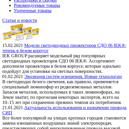
Распродажи и скидки
Рекомендуемые товары
Уцененные товары
Статьи и новости
15.02.2021
Модели светодиодных прожекторов СДО 06 IEK®:
теперь в белом корпусе
IEK GROUP расширяет модельный ряд популярных
светодиодных прожекторов СДО 06 IEK®. Ассортимент
дополнили прожекторы в белом корпусе, которые идеально
подойдут для установки на светлых поверхностях.
01.02.2021
Эволюция систем освещения. Новые технологии
В светодиодах белого свечения, как правило, применяется
специальный люминофор из редкоземельных металлов.
Запасов металлов, используемых в таких люминофорах, на
Земле хватит, по прогнозам некоторых экспертов, всего на
10–15 лет при сохранении прежних темпов их потребления.
21.01.2021
Актуальность использования и назначение провода
СИП
Все более популярной на улицах крупных городов становится
замена изношенных воздушных линий электропередач,
представляющих собой неизолированные провода высокой