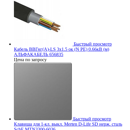
Быстрый просмотр
Кабель ВВГнг(А)-LS 3х1.5 ок (N PE) 0.66кВ (м)
АЛЬФАКАБЕЛЬ 656835
Цена по запросу
Быстрый просмотр
Клавиша для 1-кл. выкл. Merten D-Life SD нерж. сталь
SchE MTN3300-6036