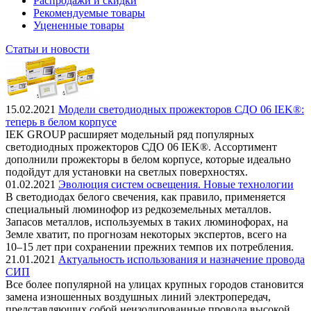
Распродажи и скидки
Рекомендуемые товары
Уцененные товары
Статьи и новости
15.02.2021
Модели светодиодных прожекторов СДО 06 IEK®:
теперь в белом корпусе
IEK GROUP расширяет модельный ряд популярных
светодиодных прожекторов СДО 06 IEK®. Ассортимент
дополнили прожекторы в белом корпусе, которые идеально
подойдут для установки на светлых поверхностях.
01.02.2021
Эволюция систем освещения. Новые технологии
В светодиодах белого свечения, как правило, применяется
специальный люминофор из редкоземельных металлов.
Запасов металлов, используемых в таких люминофорах, на
Земле хватит, по прогнозам некоторых экспертов, всего на
10–15 лет при сохранении прежних темпов их потребления.
21.01.2021
Актуальность использования и назначение провода
СИП
Все более популярной на улицах крупных городов становится
замена изношенных воздушных линий электропередач,
представляющих собой неизолированные провода высокой