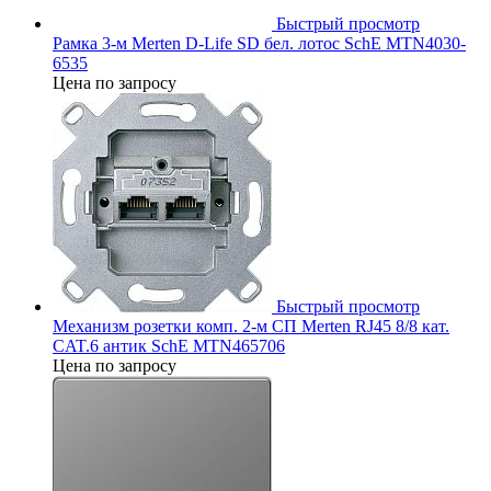
Быстрый просмотр
Рамка 3-м Merten D-Life SD бел. лотос SchE MTN4030-
6535
Цена по запросу
Быстрый просмотр
Механизм розетки комп. 2-м СП Merten RJ45 8/8 кат.
CAT.6 антик SchE MTN465706
Цена по запросу