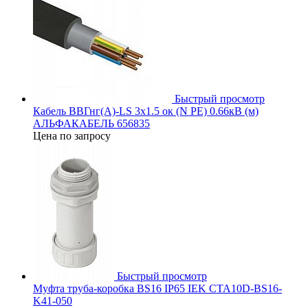
Быстрый просмотр
Кабель ВВГнг(А)-LS 3х1.5 ок (N PE) 0.66кВ (м)
АЛЬФАКАБЕЛЬ 656835
Цена по запросу
Быстрый просмотр
Муфта труба-коробка BS16 IP65 IEK CTA10D-BS16-
K41-050