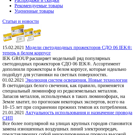
Распродажи и скидки
Рекомендуемые товары
Уцененные товары
Статьи и новости
15.02.2021
Модели светодиодных прожекторов СДО 06 IEK®:
теперь в белом корпусе
IEK GROUP расширяет модельный ряд популярных
светодиодных прожекторов СДО 06 IEK®. Ассортимент
дополнили прожекторы в белом корпусе, которые идеально
подойдут для установки на светлых поверхностях.
01.02.2021
Эволюция систем освещения. Новые технологии
В светодиодах белого свечения, как правило, применяется
специальный люминофор из редкоземельных металлов.
Запасов металлов, используемых в таких люминофорах, на
Земле хватит, по прогнозам некоторых экспертов, всего на
10–15 лет при сохранении прежних темпов их потребления.
21.01.2021
Актуальность использования и назначение провода
СИП
Все более популярной на улицах крупных городов становится
замена изношенных воздушных линий электропередач,
представляющих собой неизолированные провода высокой