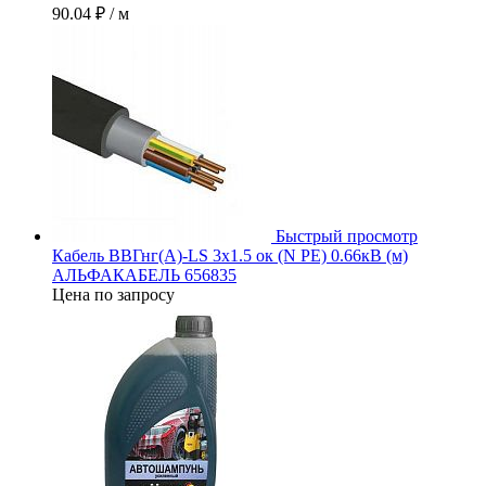
90.04 ₽
/ м
Быстрый просмотр
Кабель ВВГнг(А)-LS 3х1.5 ок (N PE) 0.66кВ (м)
АЛЬФАКАБЕЛЬ 656835
Цена по запросу