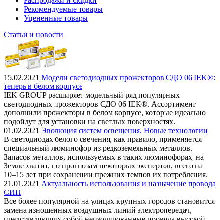
Распродажи и скидки
Рекомендуемые товары
Уцененные товары
Статьи и новости
15.02.2021
Модели светодиодных прожекторов СДО 06 IEK®:
теперь в белом корпусе
IEK GROUP расширяет модельный ряд популярных
светодиодных прожекторов СДО 06 IEK®. Ассортимент
дополнили прожекторы в белом корпусе, которые идеально
подойдут для установки на светлых поверхностях.
01.02.2021
Эволюция систем освещения. Новые технологии
В светодиодах белого свечения, как правило, применяется
специальный люминофор из редкоземельных металлов.
Запасов металлов, используемых в таких люминофорах, на
Земле хватит, по прогнозам некоторых экспертов, всего на
10–15 лет при сохранении прежних темпов их потребления.
21.01.2021
Актуальность использования и назначение провода
СИП
Все более популярной на улицах крупных городов становится
замена изношенных воздушных линий электропередач,
представляющих собой неизолированные провода высокой