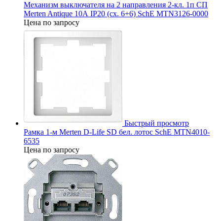
Механизм выключателя на 2 направления 2-кл. 1п СП
Merten Antique 10А IP20 (сх. 6+6) SchE MTN3126-0000
Цена по запросу
Быстрый просмотр
Рамка 1-м Merten D-Life SD бел. лотос SchE MTN4010-
6535
Цена по запросу