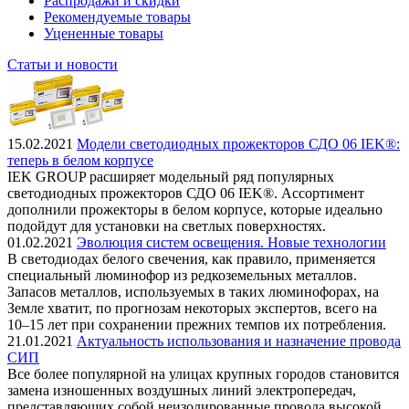
Распродажи и скидки
Рекомендуемые товары
Уцененные товары
Статьи и новости
15.02.2021
Модели светодиодных прожекторов СДО 06 IEK®:
теперь в белом корпусе
IEK GROUP расширяет модельный ряд популярных
светодиодных прожекторов СДО 06 IEK®. Ассортимент
дополнили прожекторы в белом корпусе, которые идеально
подойдут для установки на светлых поверхностях.
01.02.2021
Эволюция систем освещения. Новые технологии
В светодиодах белого свечения, как правило, применяется
специальный люминофор из редкоземельных металлов.
Запасов металлов, используемых в таких люминофорах, на
Земле хватит, по прогнозам некоторых экспертов, всего на
10–15 лет при сохранении прежних темпов их потребления.
21.01.2021
Актуальность использования и назначение провода
СИП
Все более популярной на улицах крупных городов становится
замена изношенных воздушных линий электропередач,
представляющих собой неизолированные провода высокой