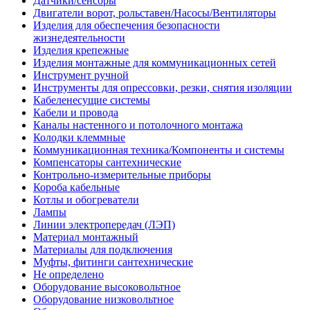
Датчики/сенсоры
Двигатели ворот, рольставен/Насосы/Вентиляторы
Изделия для обеспечения безопасности
жизнедеятельности
Изделия крепежные
Изделия монтажные для коммуникационных сетей
Инструмент ручной
Инструменты для опрессовки, резки, снятия изоляции
Кабеленесущие системы
Кабели и провода
Каналы настенного и потолочного монтажа
Колодки клеммные
Коммуникационная техника/Компоненты и системы
Компенсаторы сантехнические
Контрольно-измерительные приборы
Короба кабельные
Котлы и обогреватели
Лампы
Линии электропередач (ЛЭП)
Материал монтажный
Материалы для подключения
Муфты, фитинги сантехнические
Не определено
Оборудование высоковольтное
Оборудование низковольтное