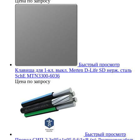
Цена по запросу
Быстрый просмотр
Клавиша для 1-кл. выкл. Merten D-Life SD нерж. сталь
SchE MTN3300-6036
Цена по запросу
Быстрый просмотр
Провод СИП-2 3х95+1х95 0.6/1кВ (м) Людиновокабель