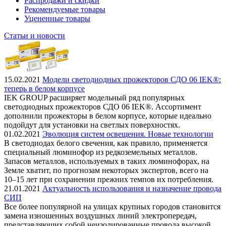
Распродажи и скидки
Рекомендуемые товары
Уцененные товары
Статьи и новости
15.02.2021
Модели светодиодных прожекторов СДО 06 IEK®:
теперь в белом корпусе
IEK GROUP расширяет модельный ряд популярных
светодиодных прожекторов СДО 06 IEK®. Ассортимент
дополнили прожекторы в белом корпусе, которые идеально
подойдут для установки на светлых поверхностях.
01.02.2021
Эволюция систем освещения. Новые технологии
В светодиодах белого свечения, как правило, применяется
специальный люминофор из редкоземельных металлов.
Запасов металлов, используемых в таких люминофорах, на
Земле хватит, по прогнозам некоторых экспертов, всего на
10–15 лет при сохранении прежних темпов их потребления.
21.01.2021
Актуальность использования и назначение провода
СИП
Все более популярной на улицах крупных городов становится
замена изношенных воздушных линий электропередач,
представляющих собой неизолированные провода высокой