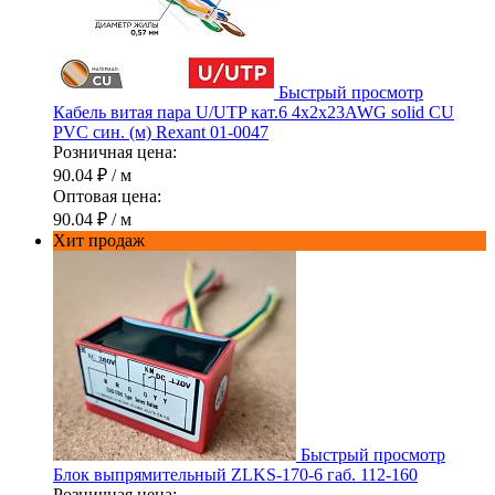
Быстрый просмотр
Кабель витая пара U/UTP кат.6 4х2х23AWG solid CU
PVC син. (м) Rexant 01-0047
Розничная цена:
90.04 ₽
/ м
Оптовая цена:
90.04 ₽
/ м
Хит продаж
Быстрый просмотр
Блок выпрямительный ZLKS-170-6 габ. 112-160
Розничная цена: