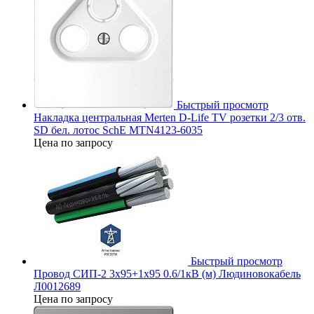
Быстрый просмотр
Накладка центральная Merten D-Life TV розетки 2/3 отв.
SD бел. лотос SchE MTN4123-6035
Цена по запросу
Быстрый просмотр
Провод СИП-2 3х95+1х95 0.6/1кВ (м) Людиновокабель
Л0012689
Цена по запросу