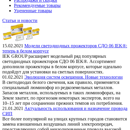
Распродажи и скидки
Рекомендуемые товары
Уцененные товары
Статьи и новости
15.02.2021
Модели светодиодных прожекторов СДО 06 IEK®:
теперь в белом корпусе
IEK GROUP расширяет модельный ряд популярных
светодиодных прожекторов СДО 06 IEK®. Ассортимент
дополнили прожекторы в белом корпусе, которые идеально
подойдут для установки на светлых поверхностях.
01.02.2021
Эволюция систем освещения. Новые технологии
В светодиодах белого свечения, как правило, применяется
специальный люминофор из редкоземельных металлов.
Запасов металлов, используемых в таких люминофорах, на
Земле хватит, по прогнозам некоторых экспертов, всего на
10–15 лет при сохранении прежних темпов их потребления.
21.01.2021
Актуальность использования и назначение провода
СИП
Все более популярной на улицах крупных городов становится
замена изношенных воздушных линий электропередач,
представляющих собой неизолированные провода высокой