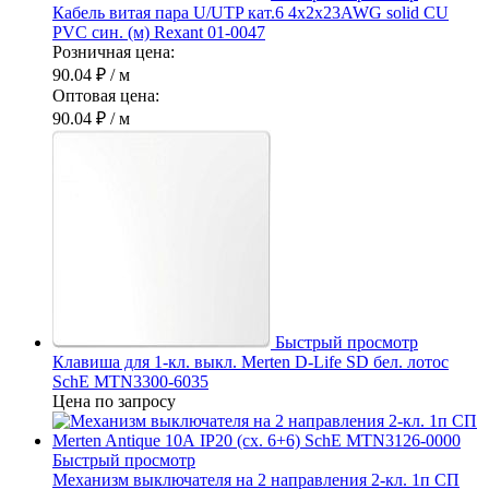
Кабель витая пара U/UTP кат.6 4х2х23AWG solid CU
PVC син. (м) Rexant 01-0047
Розничная цена:
90.04 ₽
/ м
Оптовая цена:
90.04 ₽
/ м
Быстрый просмотр
Клавиша для 1-кл. выкл. Merten D-Life SD бел. лотос
SchE MTN3300-6035
Цена по запросу
Быстрый просмотр
Механизм выключателя на 2 направления 2-кл. 1п СП