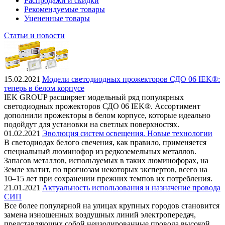
Распродажи и скидки
Рекомендуемые товары
Уцененные товары
Статьи и новости
15.02.2021
Модели светодиодных прожекторов СДО 06 IEK®:
теперь в белом корпусе
IEK GROUP расширяет модельный ряд популярных
светодиодных прожекторов СДО 06 IEK®. Ассортимент
дополнили прожекторы в белом корпусе, которые идеально
подойдут для установки на светлых поверхностях.
01.02.2021
Эволюция систем освещения. Новые технологии
В светодиодах белого свечения, как правило, применяется
специальный люминофор из редкоземельных металлов.
Запасов металлов, используемых в таких люминофорах, на
Земле хватит, по прогнозам некоторых экспертов, всего на
10–15 лет при сохранении прежних темпов их потребления.
21.01.2021
Актуальность использования и назначение провода
СИП
Все более популярной на улицах крупных городов становится
замена изношенных воздушных линий электропередач,
представляющих собой неизолированные провода высокой