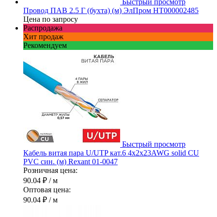
Быстрый просмотр
Провод ПАВ 2.5 Г (бухта) (м) ЭлПром НТ000002485
Цена по запросу
Распродажа
Хит продаж
Рекомендуем
Быстрый просмотр
Кабель витая пара U/UTP кат.6 4х2х23AWG solid CU
PVC син. (м) Rexant 01-0047
Розничная цена:
90.04 ₽
/ м
Оптовая цена:
90.04 ₽
/ м