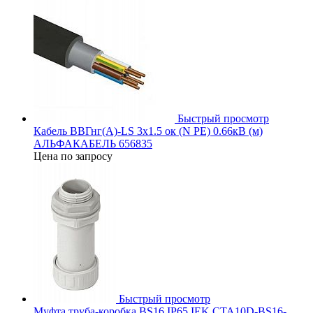
Быстрый просмотр
Кабель ВВГнг(А)-LS 3х1.5 ок (N PE) 0.66кВ (м)
АЛЬФАКАБЕЛЬ 656835
Цена по запросу
Быстрый просмотр
Муфта труба-коробка BS16 IP65 IEK CTA10D-BS16-