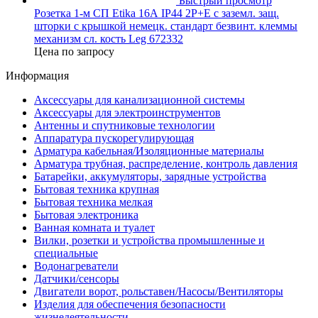
Быстрый просмотр
Розетка 1-м СП Etika 16А IP44 2P+E с заземл. защ.
шторки с крышкой немецк. стандарт безвинт. клеммы
механизм сл. кость Leg 672332
Цена по запросу
Информация
Аксессуары для канализационной системы
Аксессуары для электроинструментов
Антенны и спутниковые технологии
Аппаратура пускорегулирующая
Арматура кабельная/Изоляционные материалы
Арматура трубная, распределение, контроль давления
Батарейки, аккумуляторы, зарядные устройства
Бытовая техника крупная
Бытовая техника мелкая
Бытовая электроника
Ванная комната и туалет
Вилки, розетки и устройства промышленные и
специальные
Водонагреватели
Датчики/сенсоры
Двигатели ворот, рольставен/Насосы/Вентиляторы
Изделия для обеспечения безопасности
жизнедеятельности