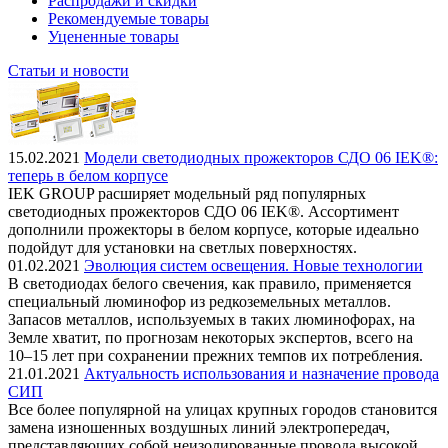
Распродажи и скидки
Рекомендуемые товары
Уцененные товары
Статьи и новости
15.02.2021
Модели светодиодных прожекторов СДО 06 IEK®:
теперь в белом корпусе
IEK GROUP расширяет модельный ряд популярных
светодиодных прожекторов СДО 06 IEK®. Ассортимент
дополнили прожекторы в белом корпусе, которые идеально
подойдут для установки на светлых поверхностях.
01.02.2021
Эволюция систем освещения. Новые технологии
В светодиодах белого свечения, как правило, применяется
специальный люминофор из редкоземельных металлов.
Запасов металлов, используемых в таких люминофорах, на
Земле хватит, по прогнозам некоторых экспертов, всего на
10–15 лет при сохранении прежних темпов их потребления.
21.01.2021
Актуальность использования и назначение провода
СИП
Все более популярной на улицах крупных городов становится
замена изношенных воздушных линий электропередач,
представляющих собой неизолированные провода высокой