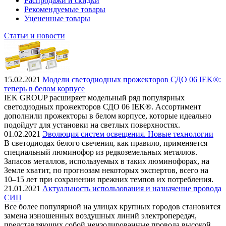
Распродажи и скидки
Рекомендуемые товары
Уцененные товары
Статьи и новости
15.02.2021
Модели светодиодных прожекторов СДО 06 IEK®:
теперь в белом корпусе
IEK GROUP расширяет модельный ряд популярных
светодиодных прожекторов СДО 06 IEK®. Ассортимент
дополнили прожекторы в белом корпусе, которые идеально
подойдут для установки на светлых поверхностях.
01.02.2021
Эволюция систем освещения. Новые технологии
В светодиодах белого свечения, как правило, применяется
специальный люминофор из редкоземельных металлов.
Запасов металлов, используемых в таких люминофорах, на
Земле хватит, по прогнозам некоторых экспертов, всего на
10–15 лет при сохранении прежних темпов их потребления.
21.01.2021
Актуальность использования и назначение провода
СИП
Все более популярной на улицах крупных городов становится
замена изношенных воздушных линий электропередач,
представляющих собой неизолированные провода высокой