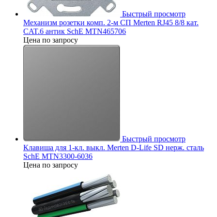
Быстрый просмотр
Механизм розетки комп. 2-м СП Merten RJ45 8/8 кат.
CAT.6 антик SchE MTN465706
Цена по запросу
Быстрый просмотр
Клавиша для 1-кл. выкл. Merten D-Life SD нерж. сталь
SchE MTN3300-6036
Цена по запросу