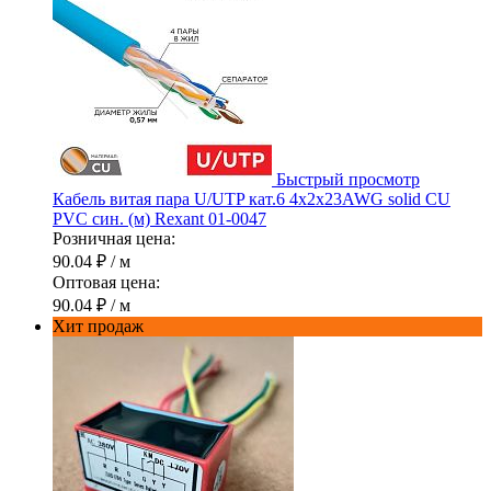
Быстрый просмотр
Кабель витая пара U/UTP кат.6 4х2х23AWG solid CU
PVC син. (м) Rexant 01-0047
Розничная цена:
90.04 ₽
/ м
Оптовая цена:
90.04 ₽
/ м
Хит продаж