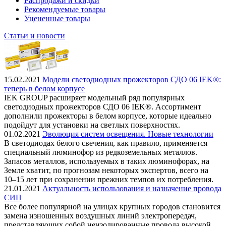
Распродажи и скидки
Рекомендуемые товары
Уцененные товары
Статьи и новости
15.02.2021
Модели светодиодных прожекторов СДО 06 IEK®:
теперь в белом корпусе
IEK GROUP расширяет модельный ряд популярных
светодиодных прожекторов СДО 06 IEK®. Ассортимент
дополнили прожекторы в белом корпусе, которые идеально
подойдут для установки на светлых поверхностях.
01.02.2021
Эволюция систем освещения. Новые технологии
В светодиодах белого свечения, как правило, применяется
специальный люминофор из редкоземельных металлов.
Запасов металлов, используемых в таких люминофорах, на
Земле хватит, по прогнозам некоторых экспертов, всего на
10–15 лет при сохранении прежних темпов их потребления.
21.01.2021
Актуальность использования и назначение провода
СИП
Все более популярной на улицах крупных городов становится
замена изношенных воздушных линий электропередач,
представляющих собой неизолированные провода высокой