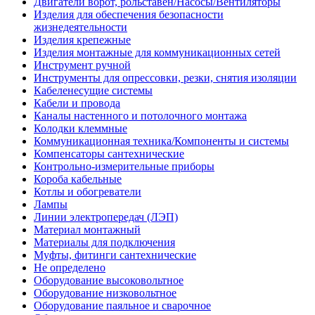
Двигатели ворот, рольставен/Насосы/Вентиляторы
Изделия для обеспечения безопасности
жизнедеятельности
Изделия крепежные
Изделия монтажные для коммуникационных сетей
Инструмент ручной
Инструменты для опрессовки, резки, снятия изоляции
Кабеленесущие системы
Кабели и провода
Каналы настенного и потолочного монтажа
Колодки клеммные
Коммуникационная техника/Компоненты и системы
Компенсаторы сантехнические
Контрольно-измерительные приборы
Короба кабельные
Котлы и обогреватели
Лампы
Линии электропередач (ЛЭП)
Материал монтажный
Материалы для подключения
Муфты, фитинги сантехнические
Не определено
Оборудование высоковольтное
Оборудование низковольтное
Оборудование паяльное и сварочное