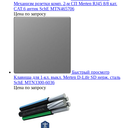
Механизм розетки комп. 2-м СП Merten RJ45 8/8 кат.
CAT.6 антик SchE MTN465706
Цена по запросу
Быстрый просмотр
Клавиша для 1-кл. выкл. Merten D-Life SD нерж. сталь
SchE MTN3300-6036
Цена по запросу