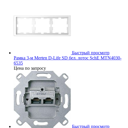
Быстрый просмотр
Рамка 3-м Merten D-Life SD бел. лотос SchE MTN4030-
6535
Цена по запросу
Быстрый просмотр