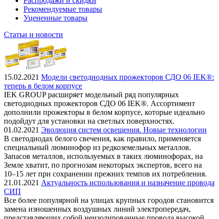
Распродажи и скидки
Рекомендуемые товары
Уцененные товары
Статьи и новости
15.02.2021
Модели светодиодных прожекторов СДО 06 IEK®:
теперь в белом корпусе
IEK GROUP расширяет модельный ряд популярных
светодиодных прожекторов СДО 06 IEK®. Ассортимент
дополнили прожекторы в белом корпусе, которые идеально
подойдут для установки на светлых поверхностях.
01.02.2021
Эволюция систем освещения. Новые технологии
В светодиодах белого свечения, как правило, применяется
специальный люминофор из редкоземельных металлов.
Запасов металлов, используемых в таких люминофорах, на
Земле хватит, по прогнозам некоторых экспертов, всего на
10–15 лет при сохранении прежних темпов их потребления.
21.01.2021
Актуальность использования и назначение провода
СИП
Все более популярной на улицах крупных городов становится
замена изношенных воздушных линий электропередач,
представляющих собой неизолированные провода высокой