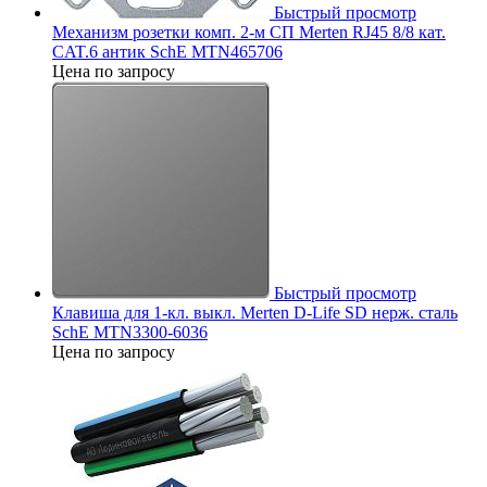
Быстрый просмотр
Механизм розетки комп. 2-м СП Merten RJ45 8/8 кат.
CAT.6 антик SchE MTN465706
Цена по запросу
Быстрый просмотр
Клавиша для 1-кл. выкл. Merten D-Life SD нерж. сталь
SchE MTN3300-6036
Цена по запросу