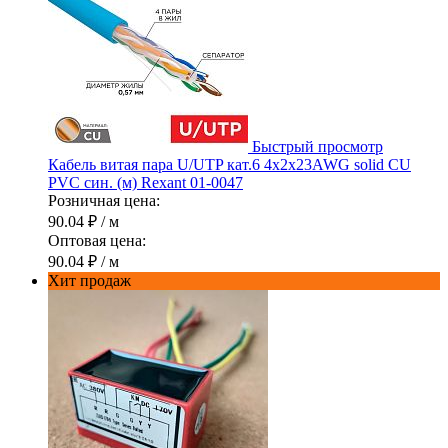
Быстрый просмотр
Кабель витая пара U/UTP кат.6 4х2х23AWG solid CU
PVC син. (м) Rexant 01-0047
Розничная цена:
90.04 ₽
/ м
Оптовая цена:
90.04 ₽
/ м
Хит продаж