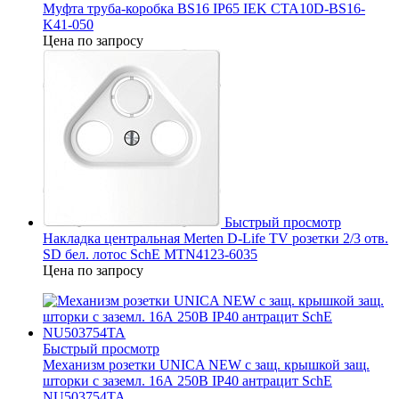
Муфта труба-коробка BS16 IP65 IEK CTA10D-BS16-
K41-050
Цена по запросу
Быстрый просмотр
Накладка центральная Merten D-Life TV розетки 2/3 отв.
SD бел. лотос SchE MTN4123-6035
Цена по запросу
Быстрый просмотр
Механизм розетки UNICA NEW с защ. крышкой защ.
шторки с заземл. 16А 250В IP40 антрацит SchE
NU503754TA