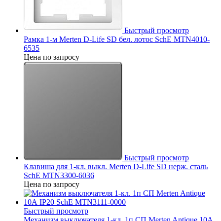
Быстрый просмотр
Рамка 1-м Merten D-Life SD бел. лотос SchE MTN4010-
6535
Цена по запросу
Быстрый просмотр
Клавиша для 1-кл. выкл. Merten D-Life SD нерж. сталь
SchE MTN3300-6036
Цена по запросу
Быстрый просмотр
Механизм выключателя 1-кл. 1п СП Merten Antique 10А