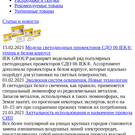
Распродажи и скидки
Рекомендуемые товары
Уцененные товары
Статьи и новости
15.02.2021
Модели светодиодных прожекторов СДО 06 IEK®:
теперь в белом корпусе
IEK GROUP расширяет модельный ряд популярных
светодиодных прожекторов СДО 06 IEK®. Ассортимент
дополнили прожекторы в белом корпусе, которые идеально
подойдут для установки на светлых поверхностях.
01.02.2021
Эволюция систем освещения. Новые технологии
В светодиодах белого свечения, как правило, применяется
специальный люминофор из редкоземельных металлов.
Запасов металлов, используемых в таких люминофорах, на
Земле хватит, по прогнозам некоторых экспертов, всего на
10–15 лет при сохранении прежних темпов их потребления.
21.01.2021
Актуальность использования и назначение провода
СИП
Все более популярной на улицах крупных городов становится
замена изношенных воздушных линий электропередач,
представляющих собой неизолированные провода высокой