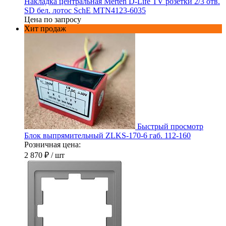
Накладка центральная Merten D-Life TV розетки 2/3 отв.
SD бел. лотос SchE MTN4123-6035
Цена по запросу
Хит продаж
Быстрый просмотр
Блок выпрямительный ZLKS-170-6 габ. 112-160
Розничная цена:
2 870 ₽
/ шт