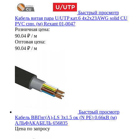
Быстрый просмотр
Кабель витая пара U/UTP кат.6 4х2х23AWG solid CU
PVC син. (м) Rexant 01-0047
Розничная цена:
90.04 ₽
/ м
Оптовая цена:
90.04 ₽
/ м
Быстрый просмотр
Кабель ВВГнг(А)-LS 3х1.5 ок (N PE) 0.66кВ (м)
АЛЬФАКАБЕЛЬ 656835
Цена по запросу