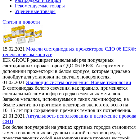
Распродажи и скидки
Рекомендуемые товары
Уцененные товары
Статьи и новости
15.02.2021
Модели светодиодных прожекторов СДО 06 IEK®:
теперь в белом корпусе
IEK GROUP расширяет модельный ряд популярных
светодиодных прожекторов СДО 06 IEK®. Ассортимент
дополнили прожекторы в белом корпусе, которые идеально
подойдут для установки на светлых поверхностях.
01.02.2021
Эволюция систем освещения. Новые технологии
В светодиодах белого свечения, как правило, применяется
специальный люминофор из редкоземельных металлов.
Запасов металлов, используемых в таких люминофорах, на
Земле хватит, по прогнозам некоторых экспертов, всего на
10–15 лет при сохранении прежних темпов их потребления.
21.01.2021
Актуальность использования и назначение провода
СИП
Все более популярной на улицах крупных городов становится
замена изношенных воздушных линий электропередач,
представляющих собой неизолированные провода высокой