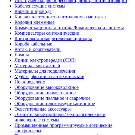
Инструменты для опрессовки, резки, снятия изоляции
Кабеленесущие системы
Кабели и провода
Каналы настенного и потолочного монтажа
Колодки клеммные
Коммуникационная техника/Компоненты и системы
Компенсаторы сантехнические
Контрольно-измерительные приборы
Короба кабельные
Котлы и обогреватели
Лампы
Линии электропередач (ЛЭП)
Материал монтажный
Материалы для подключения
Муфты, фитинги сантехнические
Не определено
Оборудование высоковольтное
Оборудование низковольтное
Оборудование паяльное и сварочное
Оборудование телекоммуникационное
Осветительные аксессуары
Отопительные приборы/Технологические и
инженерные системы
Промышленные программируемые логические
контроллеры