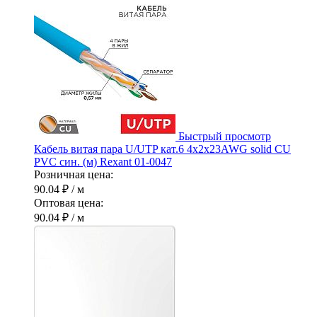
Быстрый просмотр
Кабель витая пара U/UTP кат.6 4х2х23AWG solid CU
PVC син. (м) Rexant 01-0047
Розничная цена:
90.04 ₽
/ м
Оптовая цена:
90.04 ₽
/ м