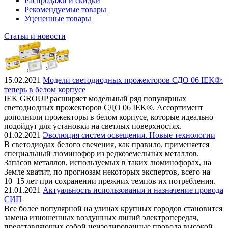
Распродажи и скидки
Рекомендуемые товары
Уцененные товары
Статьи и новости
15.02.2021
Модели светодиодных прожекторов СДО 06 IEK®:
теперь в белом корпусе
IEK GROUP расширяет модельный ряд популярных
светодиодных прожекторов СДО 06 IEK®. Ассортимент
дополнили прожекторы в белом корпусе, которые идеально
подойдут для установки на светлых поверхностях.
01.02.2021
Эволюция систем освещения. Новые технологии
В светодиодах белого свечения, как правило, применяется
специальный люминофор из редкоземельных металлов.
Запасов металлов, используемых в таких люминофорах, на
Земле хватит, по прогнозам некоторых экспертов, всего на
10–15 лет при сохранении прежних темпов их потребления.
21.01.2021
Актуальность использования и назначение провода
СИП
Все более популярной на улицах крупных городов становится
замена изношенных воздушных линий электропередач,
представляющих собой неизолированные провода высокой