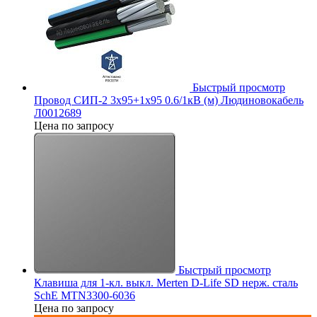
Быстрый просмотр
Провод СИП-2 3х95+1х95 0.6/1кВ (м) Людиновокабель
Л0012689
Цена по запросу
Быстрый просмотр
Клавиша для 1-кл. выкл. Merten D-Life SD нерж. сталь
SchE MTN3300-6036
Цена по запросу