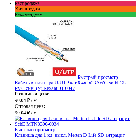
Распродажа
Хит продаж
Рекомендуем
Быстрый просмотр
Кабель витая пара U/UTP кат.6 4х2х23AWG solid CU
PVC син. (м) Rexant 01-0047
Розничная цена:
90.04 ₽
/ м
Оптовая цена:
90.04 ₽
/ м
Быстрый просмотр
Клавиша для 1-кл. выкл. Merten D-Life SD антрацит