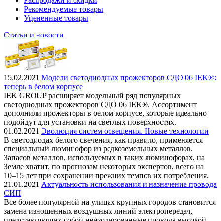
Распродажи и скидки
Рекомендуемые товары
Уцененные товары
Статьи и новости
15.02.2021
Модели светодиодных прожекторов СДО 06 IEK®:
теперь в белом корпусе
IEK GROUP расширяет модельный ряд популярных
светодиодных прожекторов СДО 06 IEK®. Ассортимент
дополнили прожекторы в белом корпусе, которые идеально
подойдут для установки на светлых поверхностях.
01.02.2021
Эволюция систем освещения. Новые технологии
В светодиодах белого свечения, как правило, применяется
специальный люминофор из редкоземельных металлов.
Запасов металлов, используемых в таких люминофорах, на
Земле хватит, по прогнозам некоторых экспертов, всего на
10–15 лет при сохранении прежних темпов их потребления.
21.01.2021
Актуальность использования и назначение провода
СИП
Все более популярной на улицах крупных городов становится
замена изношенных воздушных линий электропередач,
представляющих собой неизолированные провода высокой