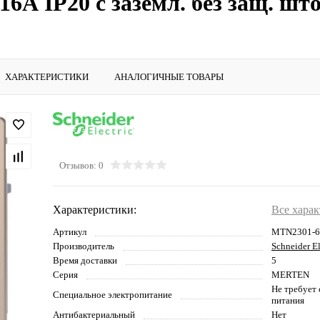
 16А IP20 с заземл. без защ. 
ХАРАКТЕРИСТИКИ
АНАЛОГИЧНЫЕ ТОВАРЫ
Отзывов: 0
Характеристики:
Все хара
Артикул
MTN2301-6
Производитель
Schneider El
Время доставки
5
Серия
MERTEN
Не требует
Cпециальное электропитание
питания
Антибактериальный
Нет