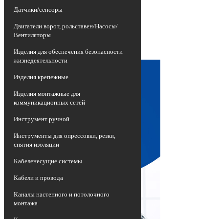
изношенных воздушных линий
Датчики/сенсоры
электропередач, представляющих собой
неизолированные провода высокой
Двигатели ворот, рольставен/Насосы/
опасности, на более эффективные и
Вентиляторы
долговечные приспособления -
самонесущие изолированные провода
Изделия для обеспечения безопасности
СИП.
жизнедеятельности
Изделия крепежные
Изделия монтажные для
коммуникационных сетей
Инструмент ручной
Инструменты для опрессовки, резки,
снятия изоляции
Кабеленесущие системы
Кабели и провода
Каналы настенного и потолочного
монтажа