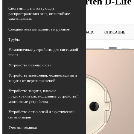
Розетка 1-м СП Merten D-Life
Системы, препятствующие
MTN2301-6051
распространению огня, огнестойкие
кабель-каналы
Соединители для шлангов и рукавов
ВЕРНУТЬСЯ В РАЗДЕЛ
ОБЗОР ТОВАРА
ОПИСАНИЕ
Трубы
Установочные устройства для системной
шины
Устройства безопасности
Устройства заземления, молниезащиты и
защиты от перенапряжений
Устройства защиты, плавкие
предохранители, модульные устройства/
монтажные устройства
Устройства оптической и акустической
сигнализации
Учетная техника