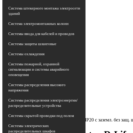
Система штекерного монтажа электросети
зданий
Система электромонтажных колонн
Системы ввода для кабелей и проводов
Системы защиты шланговые
Системы охлаждения
Системы пожарной, охранной
сигнализации и системы аварийного
оповещения
Главная страница
•
Системы распределения высокого
Каталог
напряжения
•
Электроустановочные изделия
Системы распределения электроэнергии/
•
распределительные устройства
Розетка силовая (штепсельная)
•
Системы скрытой проводки под полом
Розетка 1-м СП Merten D-Life 16А IP20 с заземл. без за
Системы электрических
распределительных шкафов