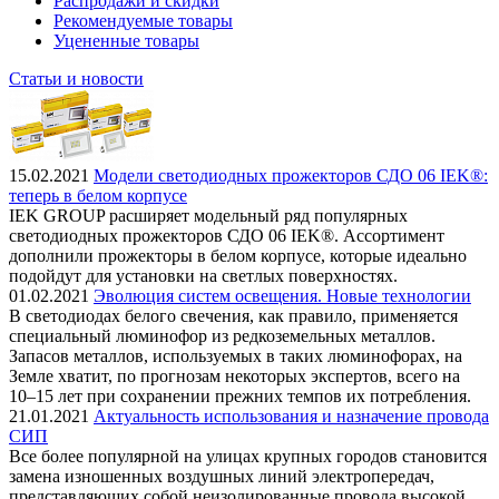
Распродажи и скидки
Рекомендуемые товары
Уцененные товары
Статьи и новости
15.02.2021
Модели светодиодных прожекторов СДО 06 IEK®:
теперь в белом корпусе
IEK GROUP расширяет модельный ряд популярных
светодиодных прожекторов СДО 06 IEK®. Ассортимент
дополнили прожекторы в белом корпусе, которые идеально
подойдут для установки на светлых поверхностях.
01.02.2021
Эволюция систем освещения. Новые технологии
В светодиодах белого свечения, как правило, применяется
специальный люминофор из редкоземельных металлов.
Запасов металлов, используемых в таких люминофорах, на
Земле хватит, по прогнозам некоторых экспертов, всего на
10–15 лет при сохранении прежних темпов их потребления.
21.01.2021
Актуальность использования и назначение провода
СИП
Все более популярной на улицах крупных городов становится
замена изношенных воздушных линий электропередач,
представляющих собой неизолированные провода высокой