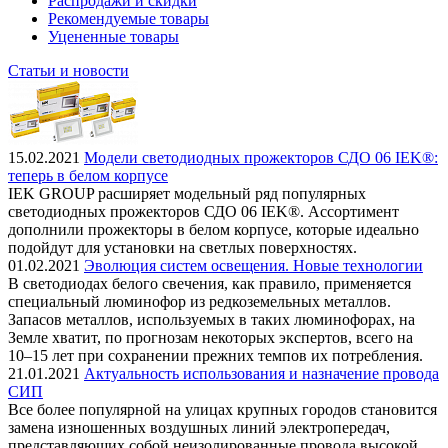
Распродажи и скидки
Рекомендуемые товары
Уцененные товары
Статьи и новости
15.02.2021
Модели светодиодных прожекторов СДО 06 IEK®:
теперь в белом корпусе
IEK GROUP расширяет модельный ряд популярных
светодиодных прожекторов СДО 06 IEK®. Ассортимент
дополнили прожекторы в белом корпусе, которые идеально
подойдут для установки на светлых поверхностях.
01.02.2021
Эволюция систем освещения. Новые технологии
В светодиодах белого свечения, как правило, применяется
специальный люминофор из редкоземельных металлов.
Запасов металлов, используемых в таких люминофорах, на
Земле хватит, по прогнозам некоторых экспертов, всего на
10–15 лет при сохранении прежних темпов их потребления.
21.01.2021
Актуальность использования и назначение провода
СИП
Все более популярной на улицах крупных городов становится
замена изношенных воздушных линий электропередач,
представляющих собой неизолированные провода высокой