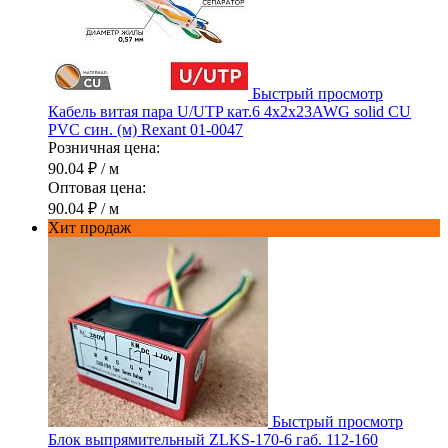
Быстрый просмотр
Кабель витая пара U/UTP кат.6 4х2х23AWG solid CU
PVC син. (м) Rexant 01-0047
Розничная цена:
90.04 ₽
/ м
Оптовая цена:
90.04 ₽
/ м
Хит продаж
Быстрый просмотр
Блок выпрямительный ZLKS-170-6 габ. 112-160