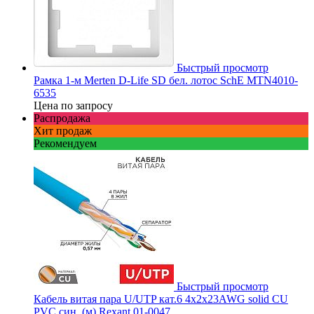
Быстрый просмотр
Рамка 1-м Merten D-Life SD бел. лотос SchE MTN4010-
6535
Цена по запросу
Распродажа
Хит продаж
Рекомендуем
Быстрый просмотр
Кабель витая пара U/UTP кат.6 4х2х23AWG solid CU
PVC син. (м) Rexant 01-0047