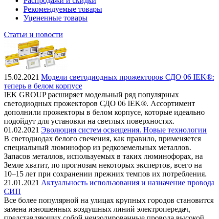
Распродажи и скидки
Рекомендуемые товары
Уцененные товары
Статьи и новости
15.02.2021
Модели светодиодных прожекторов СДО 06 IEK®:
теперь в белом корпусе
IEK GROUP расширяет модельный ряд популярных
светодиодных прожекторов СДО 06 IEK®. Ассортимент
дополнили прожекторы в белом корпусе, которые идеально
подойдут для установки на светлых поверхностях.
01.02.2021
Эволюция систем освещения. Новые технологии
В светодиодах белого свечения, как правило, применяется
специальный люминофор из редкоземельных металлов.
Запасов металлов, используемых в таких люминофорах, на
Земле хватит, по прогнозам некоторых экспертов, всего на
10–15 лет при сохранении прежних темпов их потребления.
21.01.2021
Актуальность использования и назначение провода
СИП
Все более популярной на улицах крупных городов становится
замена изношенных воздушных линий электропередач,
представляющих собой неизолированные провода высокой