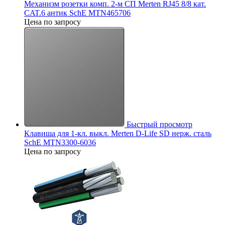
Механизм розетки комп. 2-м СП Merten RJ45 8/8 кат.
CAT.6 антик SchE MTN465706
Цена по запросу
Быстрый просмотр
Клавиша для 1-кл. выкл. Merten D-Life SD нерж. сталь
SchE MTN3300-6036
Цена по запросу