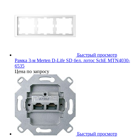
Быстрый просмотр
Рамка 3-м Merten D-Life SD бел. лотос SchE MTN4030-
6535
Цена по запросу
Быстрый просмотр