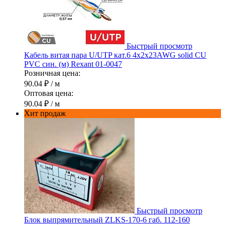
Быстрый просмотр
Кабель витая пара U/UTP кат.6 4х2х23AWG solid CU
PVC син. (м) Rexant 01-0047
Розничная цена:
90.04 ₽
/ м
Оптовая цена:
90.04 ₽
/ м
Хит продаж
Быстрый просмотр
Блок выпрямительный ZLKS-170-6 габ. 112-160