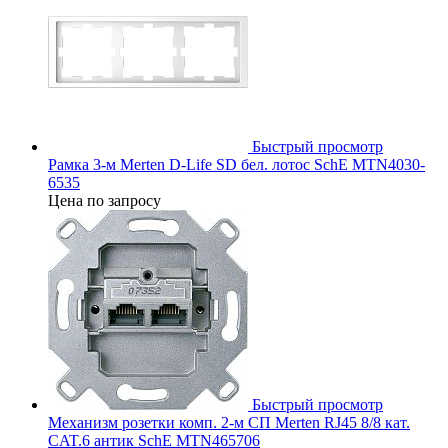
Быстрый просмотр
Рамка 3-м Merten D-Life SD бел. лотос SchE MTN4030-
6535
Цена по запросу
Быстрый просмотр
Механизм розетки комп. 2-м СП Merten RJ45 8/8 кат.
CAT.6 антик SchE MTN465706