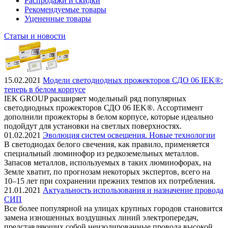
Распродажи и скидки
Рекомендуемые товары
Уцененные товары
Статьи и новости
15.02.2021
Модели светодиодных прожекторов СДО 06 IEK®:
теперь в белом корпусе
IEK GROUP расширяет модельный ряд популярных
светодиодных прожекторов СДО 06 IEK®. Ассортимент
дополнили прожекторы в белом корпусе, которые идеально
подойдут для установки на светлых поверхностях.
01.02.2021
Эволюция систем освещения. Новые технологии
В светодиодах белого свечения, как правило, применяется
специальный люминофор из редкоземельных металлов.
Запасов металлов, используемых в таких люминофорах, на
Земле хватит, по прогнозам некоторых экспертов, всего на
10–15 лет при сохранении прежних темпов их потребления.
21.01.2021
Актуальность использования и назначение провода
СИП
Все более популярной на улицах крупных городов становится
замена изношенных воздушных линий электропередач,
представляющих собой неизолированные провода высокой