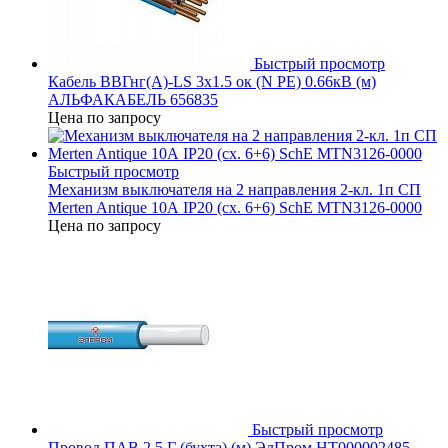
Быстрый просмотр
Кабель ВВГнг(А)-LS 3х1.5 ок (N PE) 0.66кВ (м)
АЛЬФАКАБЕЛЬ 656835
Цена по запросу
Быстрый просмотр
Механизм выключателя на 2 направления 2-кл. 1п СП
Merten Antique 10А IP20 (сх. 6+6) SchE MTN3126-0000
Цена по запросу
Быстрый просмотр
Провод ПАВ 2.5 Г (бухта) (м) ЭлПром НТ000002485