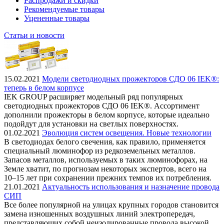
Распродажи и скидки
Рекомендуемые товары
Уцененные товары
Статьи и новости
15.02.2021
Модели светодиодных прожекторов СДО 06 IEK®:
теперь в белом корпусе
IEK GROUP расширяет модельный ряд популярных
светодиодных прожекторов СДО 06 IEK®. Ассортимент
дополнили прожекторы в белом корпусе, которые идеально
подойдут для установки на светлых поверхностях.
01.02.2021
Эволюция систем освещения. Новые технологии
В светодиодах белого свечения, как правило, применяется
специальный люминофор из редкоземельных металлов.
Запасов металлов, используемых в таких люминофорах, на
Земле хватит, по прогнозам некоторых экспертов, всего на
10–15 лет при сохранении прежних темпов их потребления.
21.01.2021
Актуальность использования и назначение провода
СИП
Все более популярной на улицах крупных городов становится
замена изношенных воздушных линий электропередач,
представляющих собой неизолированные провода высокой