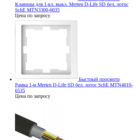
Клавиша для 1-кл. выкл. Merten D-Life SD бел. лотос
SchE MTN3300-6035
Цена по запросу
Быстрый просмотр
Рамка 1-м Merten D-Life SD бел. лотос SchE MTN4010-
6535
Цена по запросу