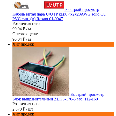
Быстрый просмотр
Кабель витая пара U/UTP кат.6 4х2х23AWG solid CU
PVC син. (м) Rexant 01-0047
Розничная цена:
90.04 ₽
/ м
Оптовая цена:
90.04 ₽
/ м
Хит продаж
Быстрый просмотр
Блок выпрямительный ZLKS-170-6 габ. 112-160
Розничная цена:
2 870 ₽
/ шт
Хит продаж