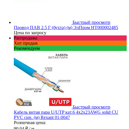
Быстрый просмотр
Провод ПАВ 2.5 Г (бухта) (м) ЭлПром НТ000002485
Цена по запросу
Распродажа
Хит продаж
Рекомендуем
Быстрый просмотр
Кабель витая пара U/UTP кат.6 4х2х23AWG solid CU
PVC син. (м) Rexant 01-0047
Розничная цена:
90.04 ₽
/ м