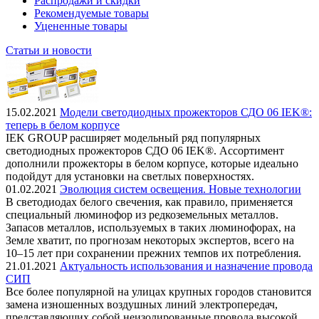
Распродажи и скидки
Рекомендуемые товары
Уцененные товары
Статьи и новости
15.02.2021
Модели светодиодных прожекторов СДО 06 IEK®:
теперь в белом корпусе
IEK GROUP расширяет модельный ряд популярных
светодиодных прожекторов СДО 06 IEK®. Ассортимент
дополнили прожекторы в белом корпусе, которые идеально
подойдут для установки на светлых поверхностях.
01.02.2021
Эволюция систем освещения. Новые технологии
В светодиодах белого свечения, как правило, применяется
специальный люминофор из редкоземельных металлов.
Запасов металлов, используемых в таких люминофорах, на
Земле хватит, по прогнозам некоторых экспертов, всего на
10–15 лет при сохранении прежних темпов их потребления.
21.01.2021
Актуальность использования и назначение провода
СИП
Все более популярной на улицах крупных городов становится
замена изношенных воздушных линий электропередач,
представляющих собой неизолированные провода высокой