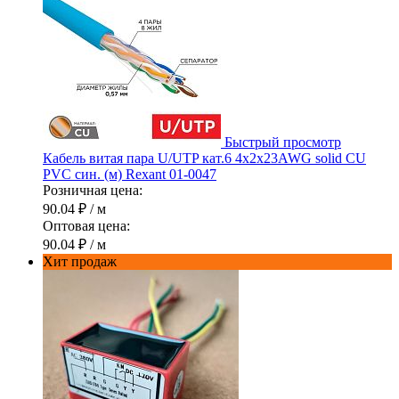
Быстрый просмотр
Кабель витая пара U/UTP кат.6 4х2х23AWG solid CU
PVC син. (м) Rexant 01-0047
Розничная цена:
90.04 ₽
/ м
Оптовая цена:
90.04 ₽
/ м
Хит продаж