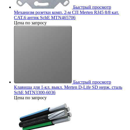
Быстрый просмотр
Механизм розетки комп. 2-м СП Merten RJ45 8/8 кат.
CAT.6 антик SchE MTN465706
Цена по запросу
Быстрый просмотр
Клавиша для 1-кл. выкл. Merten D-Life SD нерж. сталь
SchE MTN3300-6036
Цена по запросу