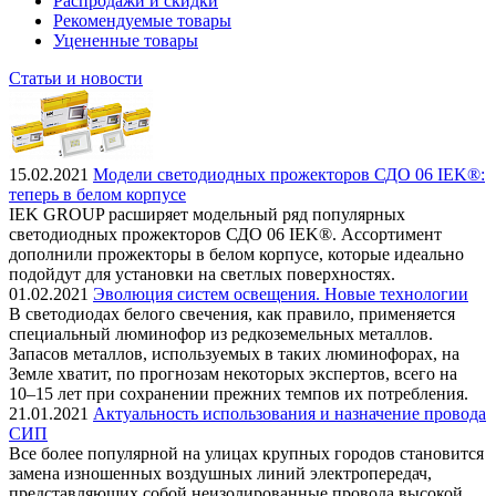
Распродажи и скидки
Рекомендуемые товары
Уцененные товары
Статьи и новости
15.02.2021
Модели светодиодных прожекторов СДО 06 IEK®:
теперь в белом корпусе
IEK GROUP расширяет модельный ряд популярных
светодиодных прожекторов СДО 06 IEK®. Ассортимент
дополнили прожекторы в белом корпусе, которые идеально
подойдут для установки на светлых поверхностях.
01.02.2021
Эволюция систем освещения. Новые технологии
В светодиодах белого свечения, как правило, применяется
специальный люминофор из редкоземельных металлов.
Запасов металлов, используемых в таких люминофорах, на
Земле хватит, по прогнозам некоторых экспертов, всего на
10–15 лет при сохранении прежних темпов их потребления.
21.01.2021
Актуальность использования и назначение провода
СИП
Все более популярной на улицах крупных городов становится
замена изношенных воздушных линий электропередач,
представляющих собой неизолированные провода высокой