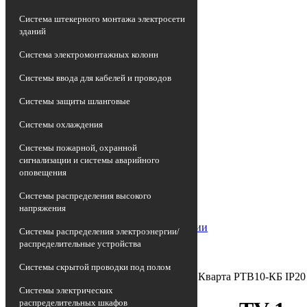
Система штекерного монтажа электросети
зданий
Система электромонтажных колонн
Системы ввода для кабелей и проводов
Системы защиты шланговые
Системы охлаждения
Системы пожарной, охранной
сигнализации и системы аварийного
оповещения
Главная страница
•
Системы распределения высокого
Каталог
напряжения
•
Антенны и спутниковые технологии
Системы распределения электроэнергии/
•
распределительные устройства
Розетка антенная TV
•
Системы скрытой проводки под полом
Розетка телевизионная TV 1-м СП Кварта РТВ10-КБ I
Системы электрических
распределительных шкафов