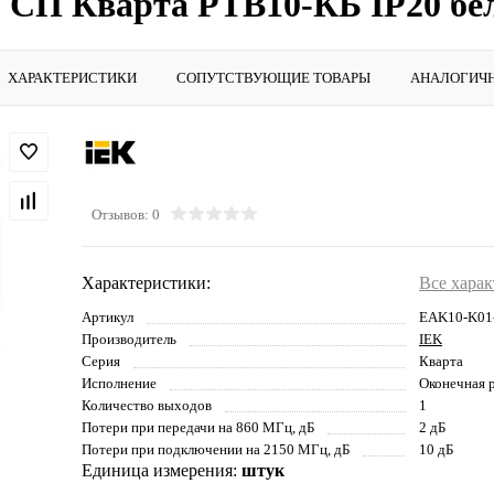
-м СП Кварта РТВ10-КБ IP20 
ХАРАКТЕРИСТИКИ
СОПУТСТВУЮЩИЕ ТОВАРЫ
АНАЛОГИЧ
Отзывов: 0
Характеристики:
Все хара
Артикул
EAK10-K0
Производитель
IEK
Серия
Кварта
Исполнение
Оконечная 
Количество выходов
1
Потери при передачи на 860 МГц, дБ
2 дБ
Потери при подключении на 2150 МГц, дБ
10 дБ
Единица измерения:
штук