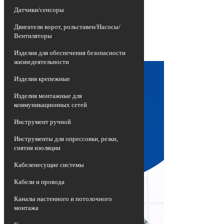
изношенных воздушных линий
Датчики/сенсоры
электропередач, представляющих собой
неизолированные провода высокой
Двигатели ворот, рольставен/Насосы/
опасности, на более эффективные и
Вентиляторы
долговечные приспособления -
самонесущие изолированные провода
Изделия для обеспечения безопасности
СИП.
жизнедеятельности
Изделия крепежные
Изделия монтажные для
коммуникационных сетей
Инструмент ручной
Инструменты для опрессовки, резки,
снятия изоляции
Кабеленесущие системы
Кабели и провода
Каналы настенного и потолочного
монтажа