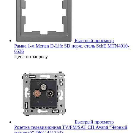
Быстрый просмотр
Рамка 1-м Merten D-Life SD нерж. сталь SchE MTN4010-
6536
Цена по запросу
Быстрый просмотр
Розетка телевизионная TV/FM/SAT СП Avanti "Черный
матовый" DKC 4412533