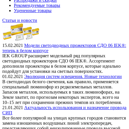
Распродажи и скидки
Рекомендуемые товары
Уцененные товары
Статьи и новости
15.02.2021
Модели светодиодных прожекторов СДО 06 IEK®:
теперь в белом корпусе
IEK GROUP расширяет модельный ряд популярных
светодиодных прожекторов СДО 06 IEK®. Ассортимент
дополнили прожекторы в белом корпусе, которые идеально
подойдут для установки на светлых поверхностях.
01.02.2021
Эволюция систем освещения. Новые технологии
В светодиодах белого свечения, как правило, применяется
специальный люминофор из редкоземельных металлов.
Запасов металлов, используемых в таких люминофорах, на
Земле хватит, по прогнозам некоторых экспертов, всего на
10–15 лет при сохранении прежних темпов их потребления.
21.01.2021
Актуальность использования и назначение провода
СИП
Все более популярной на улицах крупных городов становится
замена изношенных воздушных линий электропередач,
представляющих собой неизолированные провода высокой