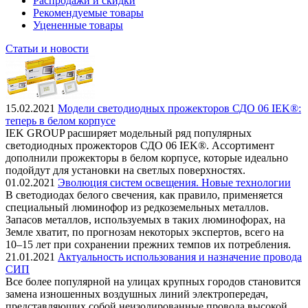
Распродажи и скидки
Рекомендуемые товары
Уцененные товары
Статьи и новости
15.02.2021
Модели светодиодных прожекторов СДО 06 IEK®:
теперь в белом корпусе
IEK GROUP расширяет модельный ряд популярных
светодиодных прожекторов СДО 06 IEK®. Ассортимент
дополнили прожекторы в белом корпусе, которые идеально
подойдут для установки на светлых поверхностях.
01.02.2021
Эволюция систем освещения. Новые технологии
В светодиодах белого свечения, как правило, применяется
специальный люминофор из редкоземельных металлов.
Запасов металлов, используемых в таких люминофорах, на
Земле хватит, по прогнозам некоторых экспертов, всего на
10–15 лет при сохранении прежних темпов их потребления.
21.01.2021
Актуальность использования и назначение провода
СИП
Все более популярной на улицах крупных городов становится
замена изношенных воздушных линий электропередач,
представляющих собой неизолированные провода высокой